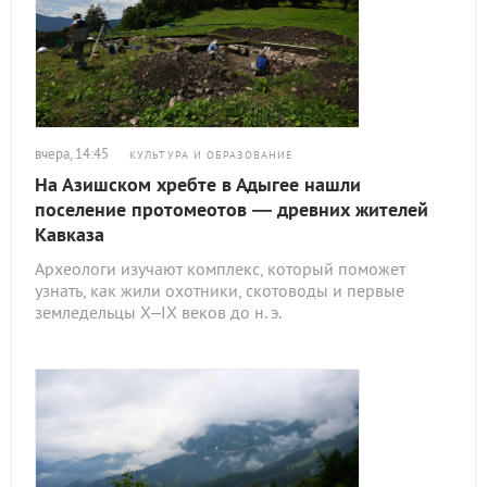
вчера, 14:45
КУЛЬТУРА И ОБРАЗОВАНИЕ
На Азишском хребте в Адыгее нашли
поселение протомеотов — древних жителей
Кавказа
Археологи изучают комплекс, который поможет
узнать, как жили охотники, скотоводы и первые
земледельцы X–IX веков до н. э.