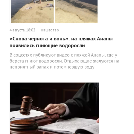
4 августа, 18:02
ОБЩЕСТВО
«Снова чернота и вонь»: на пляжах Анапы
появились гниющие водоросли
В соцсетях публикуют видео с пляжей Анапы, где у
берега гниют водоросли. Отдыхающие жалуются на
неприятный запах и потемневшую воду