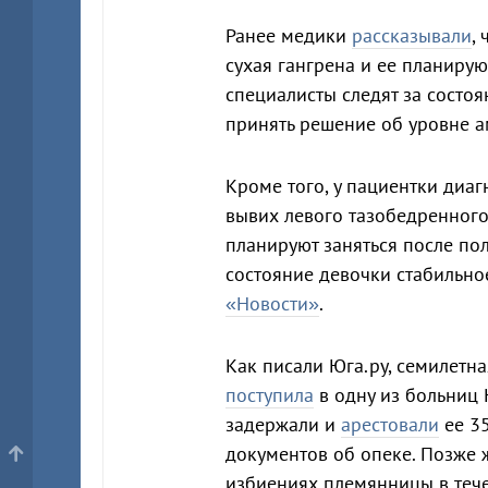
Ранее медики
рассказывали
,
сухая гангрена и ее планирую
специалисты следят за состо
принять решение об уровне а
Кроме того, у пациентки диа
вывих левого тазобедренного
планируют заняться после по
состояние девочки стабильно
«Новости»
.
Как писали Юга.ру, семилетн
поступила
в одну из больниц
задержали и
арестовали
ее 35
документов об опеке. Позже
избиениях племянницы в тече