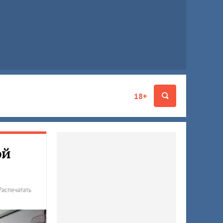
18+
ой
Распечатать