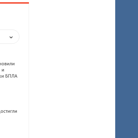
новили
 и
аки БПЛА
остигли