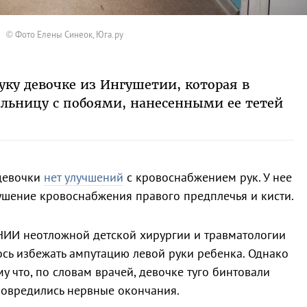
© Фото Елены Синеок, Юга.ру
уку девочке из Ингушетии, которая в
ольницу с побоями, нанесенными ее тетей
 девочки
нет улучшений
с кровоснабжением рук. У нее
ушение кровоснабжения правого предплечья и кисти.
НИИ неотложной детской хирургии и травматологии
ось избежать ампутацию левой руки ребенка. Однако
у что, по словам врачей, девочке туго бинтовали
 повредились нервные окончания.