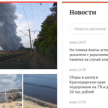
Новости
Новости регионов
вчера, 18:07
На пляжах Анапы уста
указатели с укрытиями
памятки на случай ат
вчера, 16:30
Сборы в школу в
Краснодарском крае
подорожали на 7% и д
20 тыс. рублей
вчера, 15:43