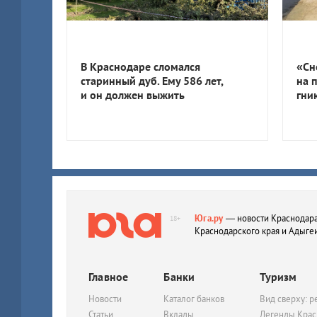
В Краснодаре сломался
«Сн
старинный дуб. Ему 586 лет,
на 
и он должен выжить
гни
Юга.ру
— новости Краснодара
18+
Краснодарского края и Адыге
Главное
Банки
Туризм
Новости
Каталог банков
Вид сверху: р
Статьи
Вклады
Легенды Крас