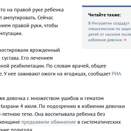
 что на правой руке ребенка
Читайте также:
т ампутировать. Сейчас
В Ингушетии создадут
янием правой руки, чтобы
спецкомиссию по защи
мпутации.
детей от насилия посл
избиения девочки
гностировали врожденный
 сустава. Его лечением
лной реабилитации. По словам врачей, общее
е. У нее заживают ожоги на ягодицах, сообщает
РИА
аяя девочка с множеством ушибов и гематом
 Назрани 4 июля. По подозрению в избиении девочки
-летнюю тетю. Она воспитывала ребенка без
 женщине
предъявили обвинение
в систематических
ние полугода.