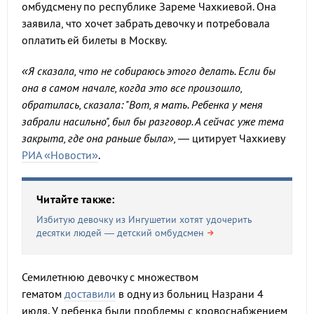
омбудсмену по республике Зареме Чахкиевой. Она
заявила, что хочет забрать девочку и потребовала
оплатить ей билеты в Москву.
«Я сказала, что не собираюсь этого делать. Если бы
она в самом начале, когда это все произошло,
обратилась, сказала: "Вот, я мать. Ребенка у меня
забрали насильно", был бы разговор. А сейчас уже тема
закрыта, где она раньше была», —
цитирует Чахкиеву
РИА «Новости»
.
Читайте также:
Избитую девочку из Ингушетии хотят удочерить
десятки людей — детский омбудсмен
Семилетнюю девочку с множеством
гематом
доставили
в одну из больниц Назрани 4
июля. У ребенка были проблемы с кровоснабжением