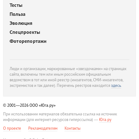
Тесты
Польза
Эволюция
Спецпроекты
Фоторепортажи
Люди и организации, маркированные «звездочками» на страницах
сайта, включены тем или иным российским официальным
ведомством в тот или иной реестр (иноагентов, СМИ-иноагентов,
экстремистов и так далее). Перечень реестров находится
здесь
.
© 2001—2026
ООО «Юга.ру»
При использовании материалов обязательна ссылка на источник
информации (для интернет-ресурсов гиперссылка) —
Юга.ру
О проекте
Рекламодателям
Контакты