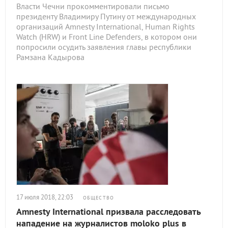
Власти Чечни прокомментировали письмо
президенту Владимиру Путину от международных
организаций Amnesty International, Human Rights
Watch (HRW) и Front Line Defenders, в котором они
попросили осудить заявления главы республики
Рамзана Кадырова
17 июля 2018, 22:03
ОБЩЕСТВО
Amnesty International призвала расследовать
нападение на журналистов moloko plus в