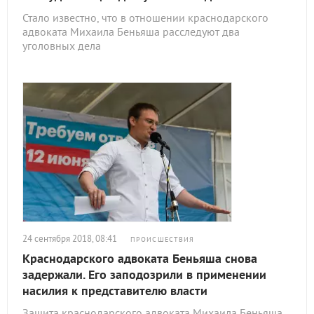
Стало известно, что в отношении краснодарского
адвоката Михаила Беньяша расследуют два
уголовных дела
24 сентября 2018, 08:41
ПРОИСШЕСТВИЯ
Краснодарского адвоката Беньяша снова
задержали. Его заподозрили в применении
насилия к представителю власти
Защита краснодарского адвоката Михаила Беньяша