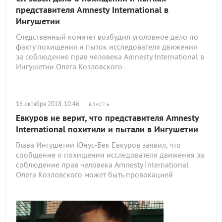
представителя Amnesty International в
Ингушетии
Следственный комитет возбудил уголовное дело по
факту похищения и пыток исследователя движения
за соблюдение прав человека Amnesty International в
Ингушетии Олега Козловского
16 октября 2018, 10:46
ВЛАСТЬ
Евкуров не верит, что представителя Amnesty
International похитили и пытали в Ингушетии
Глава Ингушетии Юнус-Бек Евкуров заявил, что
сообщение о похищении исследователя движения за
соблюдение прав человека Amnesty International
Олега Козловского может быть провокацией