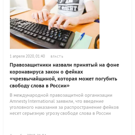
1 апреля 2020, 01:40
ВЛАСТЬ
Правозащитники назвали принятый на фоне
коронавируса закон о фейках
«чрезвычайщиной, которая может погубить
свободу слова в России»
В международной правозащитной организации
Amnesty International заявили, что введение
уголовного наказания за распространение фейков
несет серьезную угрозу свободе слова в России