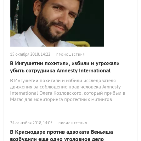
15 октября 2018, 14:22
ПРОИСШЕСТВИЯ
В Ингушетии похитили, избили и угрожали
убить сотрудника Amnesty International
В Ингушетии похитили и избили исследователя
движения за соблюдение прав человека Amnesty
International Олега Козловского, который прибыл в
Магас для мониторинга протестных митингов
24 сентября 2018, 14:05
ПРОИСШЕСТВИЯ
В Краснодаре против адвоката Беньяша
возбудили еще одно уголовное дело