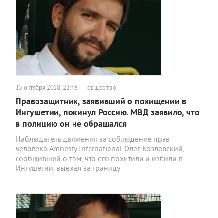
15 октября 2018, 22:48
ОБЩЕСТВО
Правозащитник, заявивший о похищении в
Ингушетии, покинул Россию. МВД заявило, что
в полицию он не обращался
Наблюдатель движения за соблюдение прав
человека Amnesty International Олег Козловский,
сообщивший о том, что его похитили и избили в
Ингушетии, выехал за границу