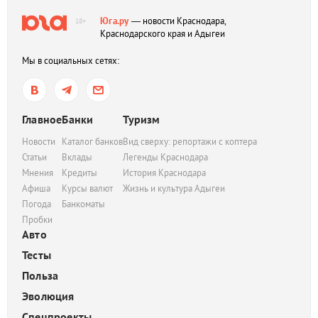
Юга.ру
— новости Краснодара,
18+
Краснодарского края и Адыгеи
Мы в социальных сетях:
Главное
Банки
Туризм
Новости
Каталог банков
Вид сверху: репортажи с коптера
Статьи
Вклады
Легенды Краснодара
Мнения
Кредиты
История Краснодара
Афиша
Курсы валют
Жизнь и культура Адыгеи
Погода
Банкоматы
Пробки
Авто
Тесты
Польза
Эволюция
Спецпроекты