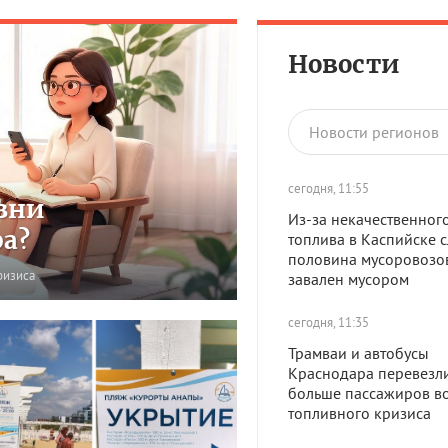
Новости
Новости регионов
сегодня, 11:55
зни
Из-за некачественног
ра?
топлива в Каспийске 
половина мусоровозов
ризиса
завален мусором
сегодня, 11:35
Трамваи и автобусы
Краснодара перевезл
больше пассажиров в
топливного кризиса