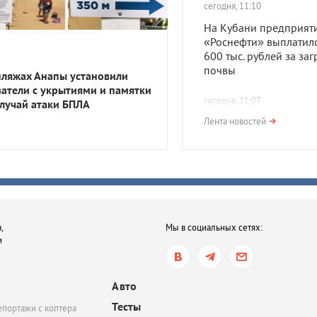
сегодня, 11:10
На Кубани предприят
«Роснефти» выплатил
600 тыс. рублей за за
почвы
пляжах Анапы установили
затели с укрытиями и памятки
сегодня, 11:07
случай атаки БПЛА
В вузах Краснодара в
Лента новостей
цены на обучение. Ю
КубГУ подорожал сраз
сегодня, 10:59
В Краснодаре на
муниципальных парко
,
Мы в социальных сетях:
появился новый спос
и
оплаты
сегодня, 08:43
Авто
Краснодарский театр
Тесты
епортажи с коптера
современного искусст