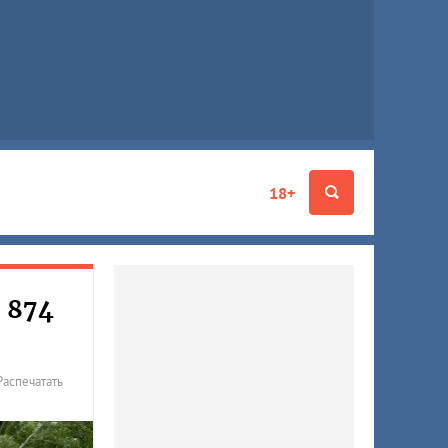
18+
 874
Распечатать