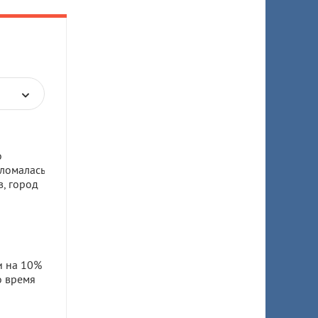
о
сломалась
, город
и на 10%
о время