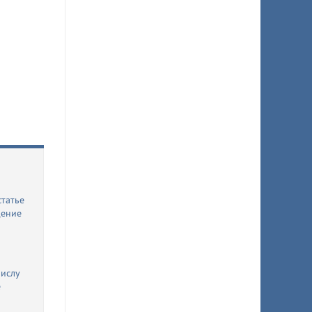
статье
дение
числу
е