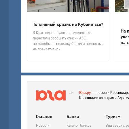
Топливный кризис на Кубани всё?
На 
В Краснодаре, Туапсе и Геленджике
ука
перестали сообщать списки АЗС,
на 
но жалобы на нехватку бензина полностью
не прекратились
Юга.ру
— новости Краснодара
18+
Краснодарского края и Адыге
Главное
Банки
Туризм
Новости
Каталог банков
Вид сверху: р