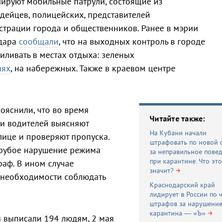
ируют мобильные патрули, состоящие из
дейцев, полицейских, представителей
трации города и общественников. Ранее в мэрии
дара
сообщали
, что на выходных контроль в городе
силивать в местах отдыха: зеленых
иях
, на набережных. Также в краевом центре
ояснили, что во время
Читайте также:
 и водителей выясняют
На Кубани начали
ице и проверяют пропуска.
штрафовать по новой 
грубое нарушение режима
за неправильное пове
при карантине. Что это
раф. В ином случае
значит?
 необходимости соблюдать
Краснодарский край
лидирует в России по 
штрафов за нарушени
карантина — «Ъ»
 выписали 194 людям, 2 мая