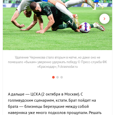
Удаление Черникова стало вторым в матче, но даже оно не
помешало «быкам» уверенно удержать победу © Пресс-служба ФК
«Краснодар», Fckrasnodar.ru
А дальше — ЦСКА (2 октября в Москве). С
голливудским сценарием, кстати. Брат пойдет на
брата — близнецы Березуцкие между собой
наверняка уже много подколов прощупали. Решать