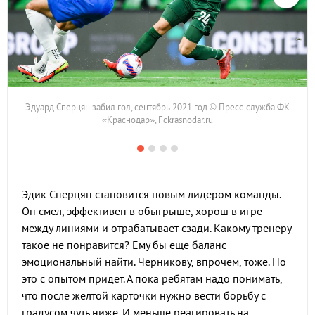
Эдуард Сперцян забил гол, сентябрь 2021 год © Пресс-служба ФК
«Краснодар», Fckrasnodar.ru
Эдик Сперцян становится новым лидером команды.
Он смел, эффективен в обыгрыше, хорош в игре
между линиями и отрабатывает сзади. Какому тренеру
такое не понравится? Ему бы еще баланс
эмоциональный найти. Черникову, впрочем, тоже. Но
это с опытом придет. А пока ребятам надо понимать,
что после желтой карточки нужно вести борьбу с
градусом чуть ниже. И меньше реагировать на