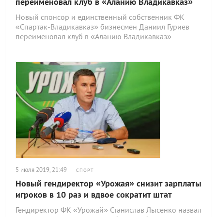
переименовал клуб в «Аланию Владикавказ»
Новый спонсор и единственный собственник ФК
«Спартак-Владикавказ» бизнесмен Даниил Гуриев
переименовал клуб в «Аланию Владикавказ»
5 июля 2019, 21:49
СПОРТ
Новый гендиректор «Урожая» снизит зарплаты
игроков в 10 раз и вдвое сократит штат
Гендиректор ФК «Урожай» Станислав Лысенко назвал