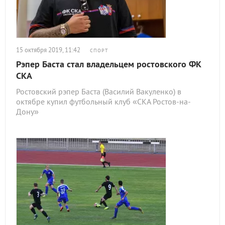
15 октября 2019, 11:42
СПОРТ
Рэпер Баста стал владельцем ростовского ФК
СКА
Ростовский рэпер Баста (Василий Вакуленко) в
октябре купил футбольный клуб «СКА Ростов-на-
Дону»