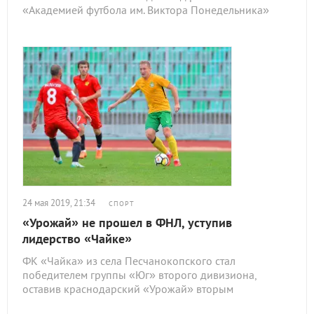
«Академией футбола им. Виктора Понедельника»
24 мая 2019, 21:34
СПОРТ
«Урожай» не прошел в ФНЛ, уступив
лидерство «Чайке»
ФК «Чайка» из села Песчанокопского стал
победителем группы «Юг» второго дивизиона,
оставив краснодарский «Урожай» вторым