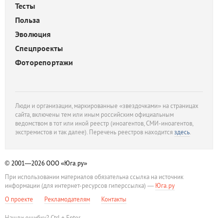
Тесты
Польза
Эволюция
Спецпроекты
Фоторепортажи
Люди и организации, маркированные «звездочками» на страницах
сайта, включены тем или иным российским официальным
ведомством в тот или иной реестр (иноагентов, СМИ-иноагентов,
экстремистов и так далее). Перечень реестров находится
здесь
.
© 2001—2026
ООО «Юга.ру»
При использовании материалов обязательна ссылка на источник
информации (для интернет-ресурсов гиперссылка) —
Юга.ру
О проекте
Рекламодателям
Контакты
Нашли ошибку? Ctrl + Enter