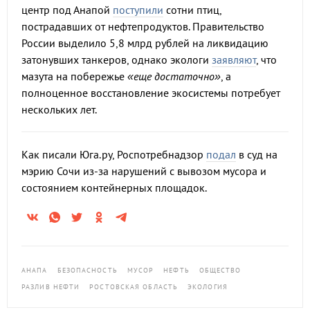
центр под Анапой
поступили
сотни птиц,
пострадавших от нефтепродуктов. Правительство
России выделило 5,8 млрд рублей на ликвидацию
затонувших танкеров, однако экологи
заявляют
, что
мазута на побережье
«еще достаточно»
, а
полноценное восстановление экосистемы потребует
нескольких лет.
Как писали Юга.ру, Роспотребнадзор
подал
в суд на
мэрию Сочи из-за нарушений с вывозом мусора и
состоянием контейнерных площадок.
АНАПА
БЕЗОПАСНОСТЬ
МУСОР
НЕФТЬ
ОБЩЕСТВО
РАЗЛИВ НЕФТИ
РОСТОВСКАЯ ОБЛАСТЬ
ЭКОЛОГИЯ