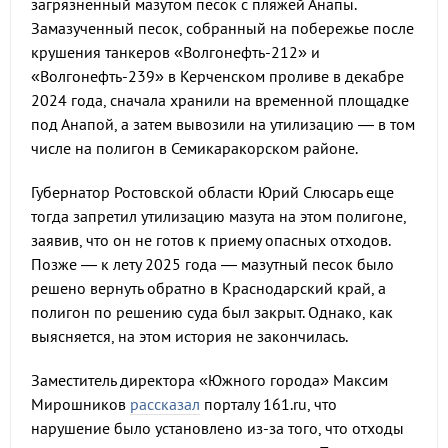
загрязненный мазутом песок с пляжей Анапы.
Замазученный песок, собранный на побережье после
крушения танкеров «Волгонефть-212» и
«Волгонефть-239» в Керченском проливе в декабре
2024 года, сначала хранили на временной площадке
под Анапой, а затем вывозили на утилизацию — в том
числе на полигон в Семикаракорском районе.
Губернатор Ростовской области Юрий Слюсарь еще
тогда запретил утилизацию мазута на этом полигоне,
заявив, что он не готов к приему опасных отходов.
Позже — к лету 2025 года — мазутный песок было
решено вернуть обратно в Краснодарский край, а
полигон по решению суда был закрыт. Однако, как
выясняется, на этом история не закончилась.
Заместитель директора «Южного города» Максим
Мирошников
рассказал
порталу 161.ru, что
нарушение было установлено из-за того, что отходы