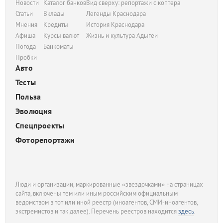
Новости
Каталог банков
Вид сверху: репортажи с коптера
Статьи
Вклады
Легенды Краснодара
Мнения
Кредиты
История Краснодара
Афиша
Курсы валют
Жизнь и культура Адыгеи
Погода
Банкоматы
Пробки
Авто
Тесты
Польза
Эволюция
Спецпроекты
Фоторепортажи
Люди и организации, маркированные «звездочками» на страницах
сайта, включены тем или иным российским официальным
ведомством в тот или иной реестр (иноагентов, СМИ-иноагентов,
экстремистов и так далее). Перечень реестров находится
здесь
.