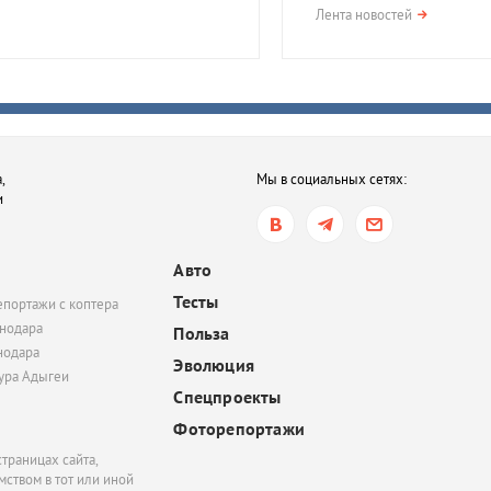
опасны?
Лента новостей
сегодня, 17:01
Сильная жара и дожди.
какую погоду ждать в
Краснодарском крае 
выходные
,
Мы в социальных сетях:
и
сегодня, 16:05
В Ростовской области 
птицы, занесенные в 
Авто
книгу. В чем причина?
Тесты
епортажи с коптера
нодара
Польза
нодара
Эволюция
тура Адыгеи
Спецпроекты
Фоторепортажи
траницах сайта,
ством в тот или иной