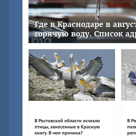
Где в Краснодаре в авгу
горячую воду. Список ад
В Ростовской области исчезли
В Р
птицы, занесенные в Красную
пол
книгу. В чем причина?
рег