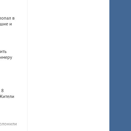
попал в
бшие и
ить
имеру
а
 8
 Жители
олонили
ни