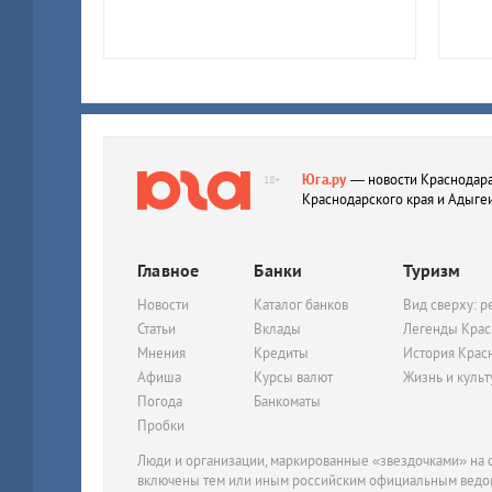
Юга.ру
— новости Краснодара
18+
Краснодарского края и Адыге
Главное
Банки
Туризм
Новости
Каталог банков
Вид сверху: р
Статьи
Вклады
Легенды Крас
Мнения
Кредиты
История Крас
Афиша
Курсы валют
Жизнь и куль
Погода
Банкоматы
Пробки
Люди и организации, маркированные «звездочками» на с
включены тем или иным российским официальным ведом