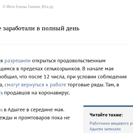
© Фото Елены Синеок, Юга.ру
е заработали в полный день
ля
разрешили
открыться продовольственным
щимся в пределах сельхозрынков. В начале мая
общил, что после 12 числа, при условии соблюдения
а,
смогут вернуться к работе
торговые ряды. Там, в
ть
продавцов на коронавирус.
ь
в Адыгее в середине мая.
Читайте также:
ежды и промтоваров пока не
Работники вещевого р
Адыгеи записали