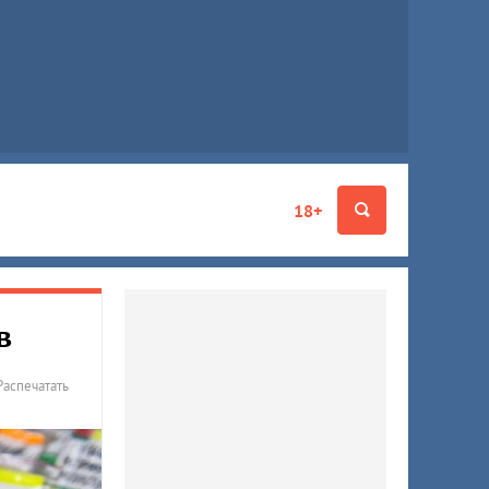
18+
в
Распечатать