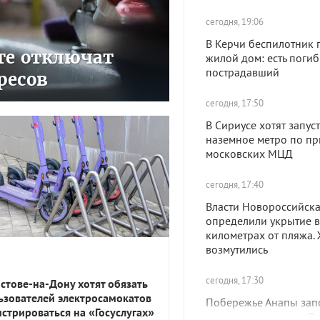
сегодня, 19:06
В Керчи беспилотник 
сте отключат
жилой дом: есть поги
пострадавший
ресов
сегодня, 17:50
В Сириусе хотят запуст
наземное метро по пр
московских МЦД
сегодня, 17:40
Власти Новороссийск
определили укрытие в
километрах от пляжа.
возмутились
сегодня, 17:30
остове-на-Дону хотят обязать
ьзователей электросамокатов
Побережье Анапы зап
истрироваться на «Госуслугах»
медузы-корнероты. О