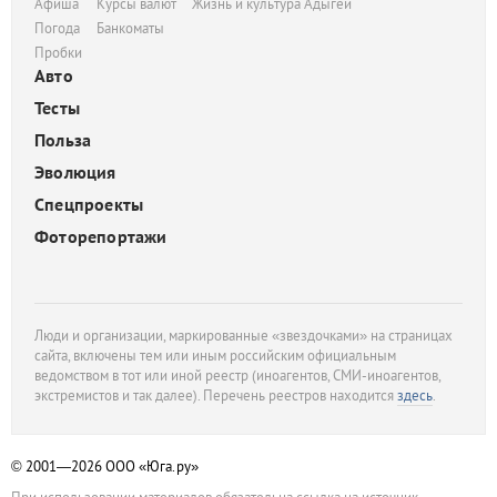
Афиша
Курсы валют
Жизнь и культура Адыгеи
Погода
Банкоматы
Пробки
Авто
Тесты
Польза
Эволюция
Спецпроекты
Фоторепортажи
Люди и организации, маркированные «звездочками» на страницах
сайта, включены тем или иным российским официальным
ведомством в тот или иной реестр (иноагентов, СМИ-иноагентов,
экстремистов и так далее). Перечень реестров находится
здесь
.
© 2001—2026
ООО «Юга.ру»