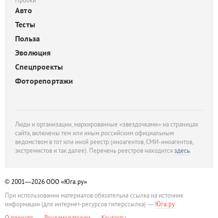
Пробки
Авто
Тесты
Польза
Эволюция
Спецпроекты
Фоторепортажи
Люди и организации, маркированные «звездочками» на страницах
сайта, включены тем или иным российским официальным
ведомством в тот или иной реестр (иноагентов, СМИ-иноагентов,
экстремистов и так далее). Перечень реестров находится
здесь
.
© 2001—2026
ООО «Юга.ру»
При использовании материалов обязательна ссылка на источник
информации (для интернет-ресурсов гиперссылка) —
Юга.ру
О проекте
Рекламодателям
Контакты