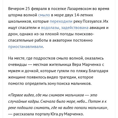
Вечером 25 февраля в поселке Лазаревском во время
шторма волной
смыло
в море двух 14-летних
школьников, которые
переходили
реку Псезуапсе. Их
ищут спасатели и
водолазы
,
задействована
авиация и
дрон, однако из-за плохой погоды поисково-
спасательные работы в акватории постоянно
приостанавливали
.
На месте, где подростков смыло волной, оказались
очевидцы — местная жительница Вера Марченко с
мужем и дочкой, которые гуляли по пляжу. Благодаря
женщине появилось видео трагедии, которое
помогло определить зону поиска мальчиков.
«Первое видео, где мы снимаем мальчиков — это
случайные кадры. Сначала было море, небо... Потом я к
реке подошла снимать, где на видео попали мальчики»
,
— рассказала порталу Юга.ру Марченко.