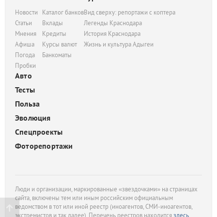
Новости
Каталог банков
Вид сверху: репортажи с коптера
Статьи
Вклады
Легенды Краснодара
Мнения
Кредиты
История Краснодара
Афиша
Курсы валют
Жизнь и культура Адыгеи
Погода
Банкоматы
Пробки
Авто
Тесты
Польза
Эволюция
Спецпроекты
Фоторепортажи
Люди и организации, маркированные «звездочками» на страницах
сайта, включены тем или иным российским официальным
ведомством в тот или иной реестр (иноагентов, СМИ-иноагентов,
экстремистов и так далее). Перечень реестров находится
здесь
.