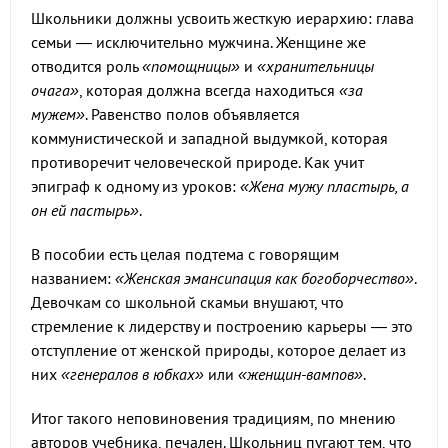
Школьники должны усвоить жесткую иерархию: глава
семьи — исключительно мужчина. Женщине же
отводится роль
«помощницы»
и
«хранительницы
очага»
, которая должна всегда находиться
«за
мужем»
. Равенство полов объявляется
коммунистической и западной выдумкой, которая
противоречит человеческой природе. Как учит
эпиграф к одному из уроков:
«Жена мужу пластырь, а
он ей пастырь»
.
В пособии есть целая подтема с говорящим
названием:
«Женская эмансипация как богоборчество»
.
Девочкам со школьной скамьи внушают, что
стремление к лидерству и построению карьеры — это
отступление от женской природы, которое делает из
них
«генералов в юбках»
или
«женщин-вампов»
.
Итог такого неповиновения традициям, по мнению
авторов учебника, печален. Школьниц пугают тем, что