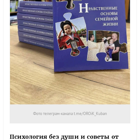
Фото телеграм-канала t.me/OROiK_Kuban
Психология без души и советы от