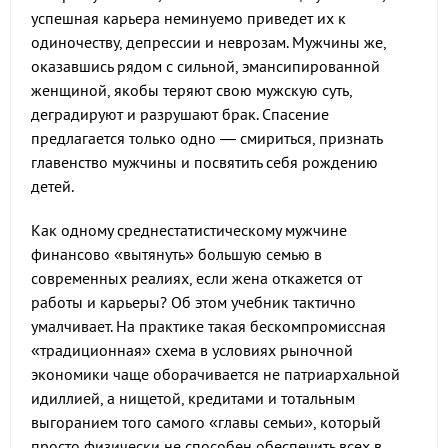
успешная карьера неминуемо приведет их к
одиночеству, депрессии и неврозам. Мужчины же,
оказавшись рядом с сильной, эмансипированной
женщиной, якобы теряют свою мужскую суть,
деградируют и разрушают брак. Спасение
предлагается только одно — смириться, признать
главенство мужчины и посвятить себя рождению
детей.
Как одному среднестатистическому мужчине
финансово «вытянуть» большую семью в
современных реалиях, если жена откажется от
работы и карьеры? Об этом учебник тактично
умалчивает. На практике такая бескомпромиссная
«традиционная» схема в условиях рыночной
экономики чаще оборачивается не патриархальной
идиллией, а нищетой, кредитами и тотальным
выгоранием того самого «главы семьи», который
просто физически не способен обеспечить всех в