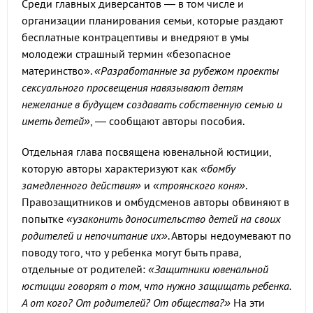
Среди главных диверсантов — в том числе и
организации планирования семьи, которые раздают
бесплатные контрацептивы и внедряют в умы
молодежи страшный термин «безопасное
материнство».
«Разработанные за рубежом проекты
сексуального просвещения навязывают детям
нежелание в будущем создавать собственную семью и
иметь детей»
, — сообщают авторы пособия.
Отдельная глава посвящена ювенальной юстиции,
которую авторы характеризуют как
«бомбу
замедленного действия»
и
«троянского коня»
.
Правозащитников и омбудсменов авторы обвиняют в
попытке
«узаконить доносительство детей на своих
родителей и непочитание их»
. Авторы недоумевают по
поводу того, что у ребенка могут быть права,
отдельные от родителей:
«Защитники ювенальной
юстиции говорят о том, что нужно защищать ребенка.
А от кого? От родителей? От общества?»
На эти