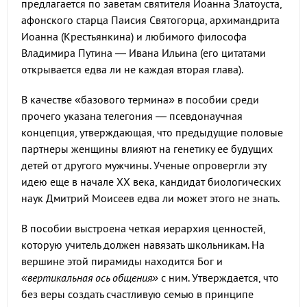
предлагается по заветам святителя Иоанна Златоуста,
афонского старца Паисия Святогорца, архимандрита
Иоанна (Крестьянкина) и любимого философа
Владимира Путина — Ивана Ильина (его цитатами
открывается едва ли не каждая вторая глава).
В качестве «базового термина» в пособии среди
прочего указана телегония — псевдонаучная
концепция, утверждающая, что предыдущие половые
партнеры женщины влияют на генетику ее будущих
детей от другого мужчины. Ученые опровергли эту
идею еще в начале XX века, кандидат биологических
наук Дмитрий Моисеев едва ли может этого не знать.
В пособии выстроена четкая иерархия ценностей,
которую учитель должен навязать школьникам. На
вершине этой пирамиды находится Бог и
«вертикальная ось общения»
с ним. Утверждается, что
без веры создать счастливую семью в принципе