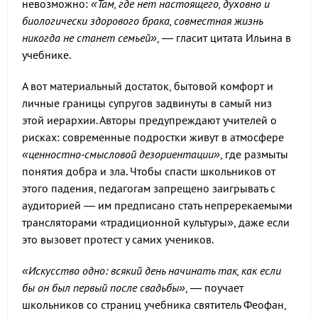
невозможно:
«Там, где нет настоящего, духовно и
биологически здорового брака, совместная жизнь
никогда не станет семьей»
, — гласит цитата Ильина в
учебнике.
А вот материальный достаток, бытовой комфорт и
личные границы супругов задвинуты в самый низ
этой иерархии. Авторы предупреждают учителей о
рисках: современные подростки живут в атмосфере
«ценностно-смысловой дезориентации»
, где размыты
понятия добра и зла. Чтобы спасти школьников от
этого падения, педагогам запрещено заигрывать с
аудиторией — им предписано стать непререкаемыми
трансляторами «традиционной культуры», даже если
это вызовет протест у самих учеников.
«Искусство одно: всякий день начинать так, как если
бы он был первый после свадьбы»
, — поучает
школьников со страниц учебника святитель Феофан,