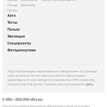
Погода
Банкоматы
Пробки
Авто
Тесты
Польза
Эволюция
Спецпроекты
Фоторепортажи
Люди и организации, маркированные «звездочками» на страницах
сайта, включены тем или иным российским официальным
ведомством в тот или иной реестр (иноагентов, СМИ-иноагентов,
экстремистов и так далее). Перечень реестров находится
здесь
.
© 2001—2026
ООО «Юга.ру»
При использовании материалов обязательна ссылка на источник