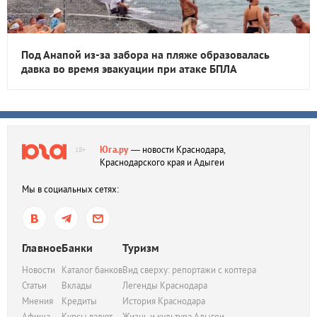
Под Анапой из-за забора на пляже образовалась
давка во время эвакуации при атаке БПЛА
Юга.ру
— новости Краснодара,
18+
Краснодарского края и Адыгеи
Мы в социальных сетях:
Главное
Банки
Туризм
Новости
Каталог банков
Вид сверху: репортажи с коптера
Статьи
Вклады
Легенды Краснодара
Мнения
Кредиты
История Краснодара
Афиша
Курсы валют
Жизнь и культура Адыгеи