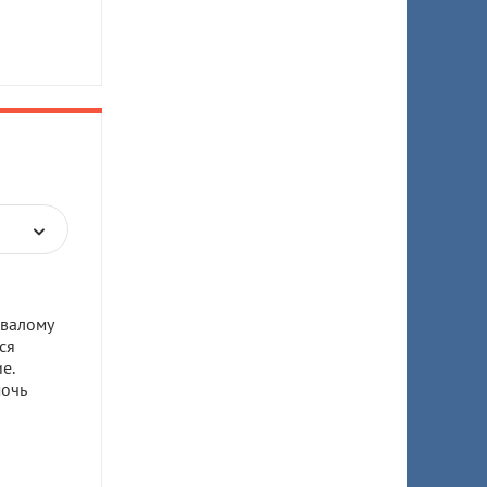
овалому
ся
е.
мочь