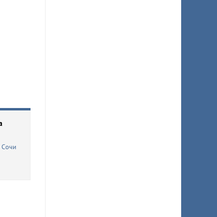
а
 Сочи