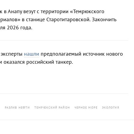
ок в Анапу везут с территории «Темрюкского
риалов» в станице Старотитаровской. Закончить
ля 2026 года.
я эксперты
нашли
предполагаемый источник нового
м оказался российский танкер.
Ь
РАЗЛИВ НЕФТИ
ТЕМРЮКСКИЙ РАЙОН
ЧЕРНОЕ МОРЕ
ЭКОЛОГИЯ