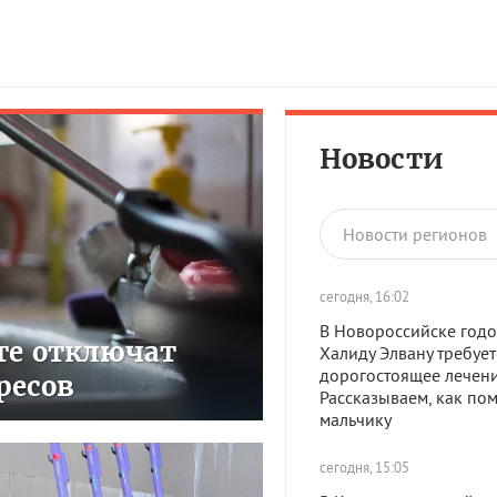
Новости
Новости регионов
сегодня, 16:02
В Новороссийске год
сте отключат
Халиду Элвану требует
дорогостоящее лечени
ресов
Рассказываем, как по
мальчику
сегодня, 15:05