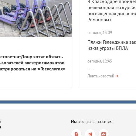
В Краснодаре пройде
пешеходная экскурсия
посвященная династи
Романовых
сегодня, 13:09
Пляжи Геленджика за
из-за угрозы БПЛА
остове-на-Дону хотят обязать
сегодня, 12:45
ьзователей электросамокатов
истрироваться на «Госуслугах»
В Краснодаре включи
сирены из-за атаки БП
Лента новостей
Жителей призвали укр
сегодня, 10:16
В Краснодаре состоит
просмотр и обсуждени
критиком фильма
,
Мы в социальных сетях:
«Электрический поце
и