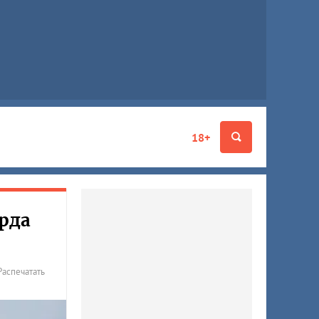
18+
рда
Распечатать