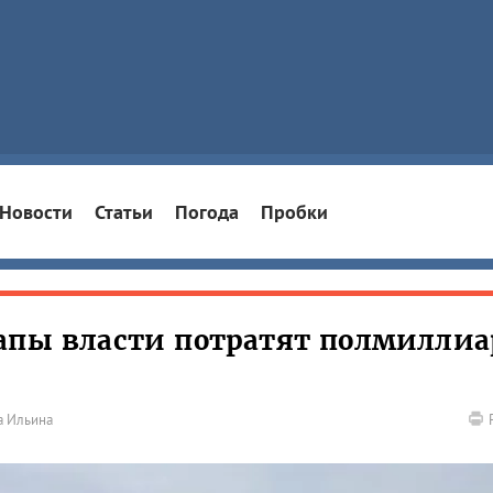
Новости
Статьи
Погода
Пробки
апы власти потратят полмиллиа
а Ильина