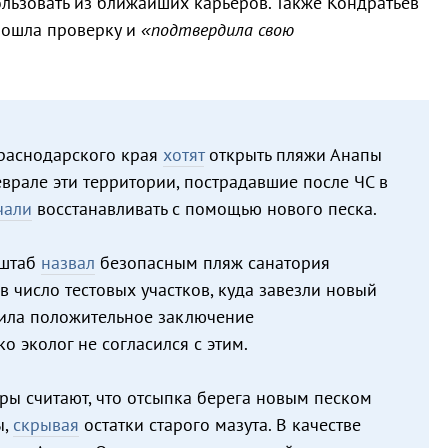
ользовать из ближайших карьеров. Также Кондратьев
прошла проверку и
«подтвердила свою
Краснодарского края
хотят
открыть пляжи Анапы
еврале эти территории, пострадавшие после ЧС в
чали
восстанавливать с помощью нового песка.
 штаб
назвал
безопасным пляж санатория
в число тестовых участков, куда завезли новый
чила положительное заключение
о эколог не согласился с этим.
ры считают, что отсыпка берега новым песком
ы,
скрывая
остатки старого мазута. В качестве