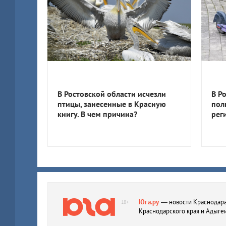
В Ростовской области исчезли
В Р
птицы, занесенные в Красную
пол
книгу. В чем причина?
рег
Юга.ру
— новости Краснодара
18+
Краснодарского края и Адыге