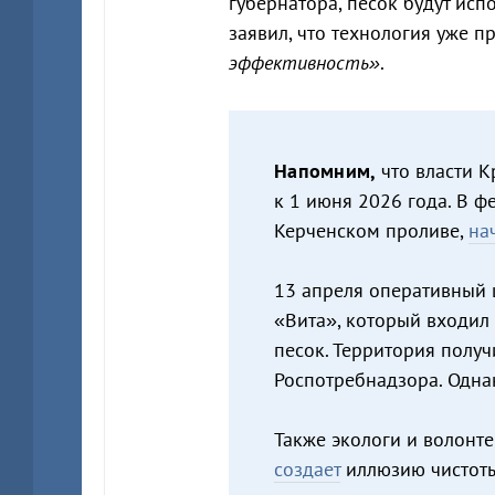
губернатора, песок будут исп
заявил, что технология уже 
эффективность»
.
Напомним,
что власти 
к 1 июня 2026 года. В ф
Керченском проливе,
на
13 апреля оперативный
«Вита», который входил 
песок. Территория полу
Роспотребнадзора. Однак
Также экологи и волонте
создает
иллюзию чистот