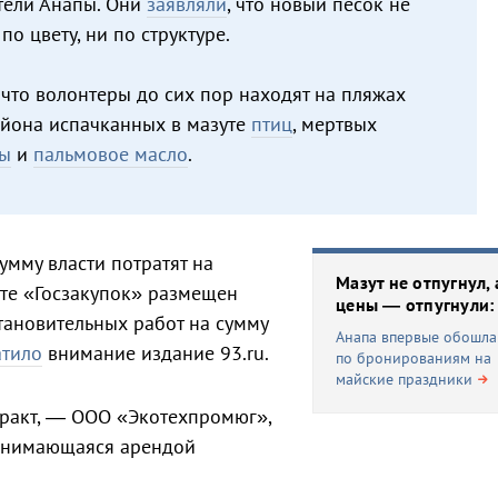
тели Анапы. Они
заявляли
, что новый песок не
о цвету, ни по структуре.
 что волонтеры до сих пор находят на пляжах
йона испачканных в мазуте
птиц
, мертвых
ты
и
пальмовое масло
.
сумму власти потратят на
Мазут не отпугнул, 
йте «Госзакупок» размещен
цены — отпугнули:
тановительных работ на сумму
Анапа впервые обошла
атило
внимание издание 93.ru.
по бронированиям на
майские праздники
ракт, — ООО «Экотехпромюг»,
занимающаяся арендой