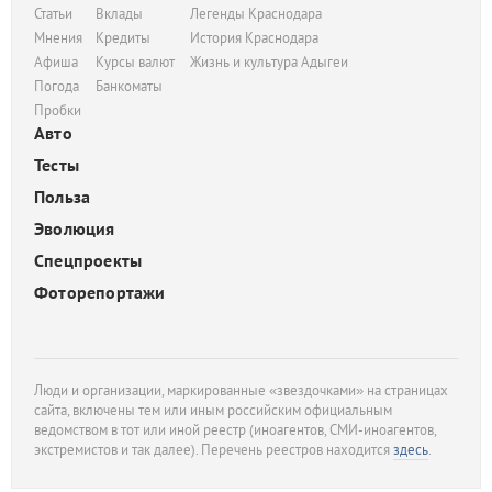
Статьи
Вклады
Легенды Краснодара
Мнения
Кредиты
История Краснодара
Афиша
Курсы валют
Жизнь и культура Адыгеи
Погода
Банкоматы
Пробки
Авто
Тесты
Польза
Эволюция
Спецпроекты
Фоторепортажи
Люди и организации, маркированные «звездочками» на страницах
сайта, включены тем или иным российским официальным
ведомством в тот или иной реестр (иноагентов, СМИ-иноагентов,
экстремистов и так далее). Перечень реестров находится
здесь
.