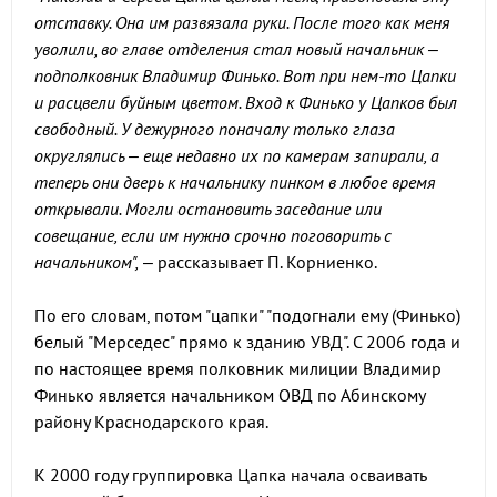
отставку. Она им развязала руки. После того как меня
уволили, во главе отделения стал новый начальник –
подполковник Владимир Финько. Вот при нем-то Цапки
и расцвели буйным цветом. Вход к Финько у Цапков был
свободный. У дежурного поначалу только глаза
округлялись – еще недавно их по камерам запирали, а
теперь они дверь к начальнику пинком в любое время
открывали. Могли остановить заседание или
совещание, если им нужно срочно поговорить с
начальником",
– рассказывает П. Корниенко.
По его словам, потом "цапки" "подогнали ему (Финько)
белый "Мерседес" прямо к зданию УВД". С 2006 года и
по настоящее время полковник милиции Владимир
Финько является начальником ОВД по Абинскому
району Краснодарского края.
К 2000 году группировка Цапка начала осваивать