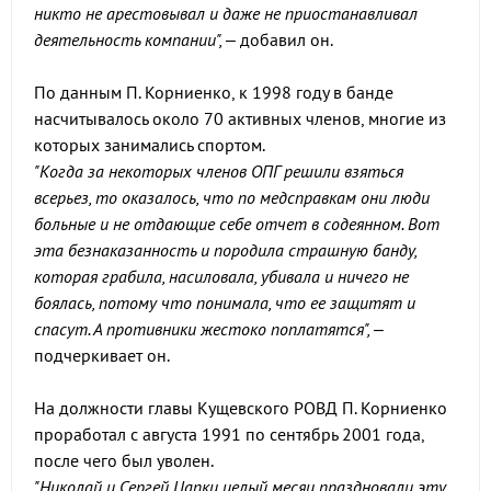
никто не арестовывал и даже не приостанавливал
деятельность компании",
– добавил он.
По данным П. Корниенко, к 1998 году в банде
насчитывалось около 70 активных членов, многие из
которых занимались спортом.
"Когда за некоторых членов ОПГ решили взяться
всерьез, то оказалось, что по медсправкам они люди
больные и не отдающие себе отчет в содеянном. Вот
эта безнаказанность и породила страшную банду,
которая грабила, насиловала, убивала и ничего не
боялась, потому что понимала, что ее защитят и
спасут. А противники жестоко поплатятся",
–
подчеркивает он.
На должности главы Кущевского РОВД П. Корниенко
проработал с августа 1991 по сентябрь 2001 года,
после чего был уволен.
"Николай и Сергей Цапки целый месяц праздновали эту