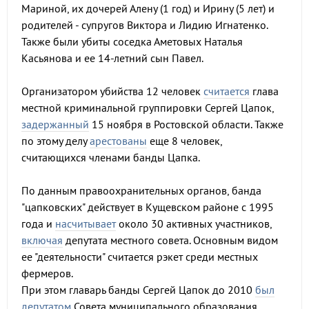
Мариной, их дочерей Алену (1 год) и Ирину (5 лет) и
родителей - супругов Виктора и Лидию Игнатенко.
Также были убиты соседка Аметовых Наталья
Касьянова и ее 14-летний сын Павел.
Организатором убийства 12 человек
считается
глава
местной криминальной группировки Сергей Цапок,
задержанный
15 ноября в Ростовской области. Также
по этому делу
арестованы
еще 8 человек,
считающихся членами банды Цапка.
По данным правоохранительных органов, банда
"цапковских" действует в Кущевском районе с 1995
года и
насчитывает
около 30 активных участников,
включая
депутата местного совета. Основным видом
ее "деятельности" считается рэкет среди местных
фермеров.
При этом главарь банды Сергей Цапок до 2010
был
депутатом
Совета муниципального образования