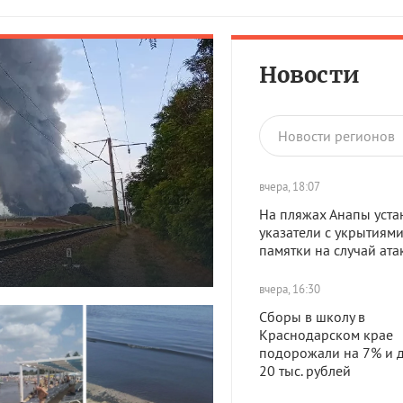
Новости
Новости регионов
вчера, 18:07
На пляжах Анапы уста
указатели с укрытиями
памятки на случай ат
вчера, 16:30
Сборы в школу в
Краснодарском крае
подорожали на 7% и д
20 тыс. рублей