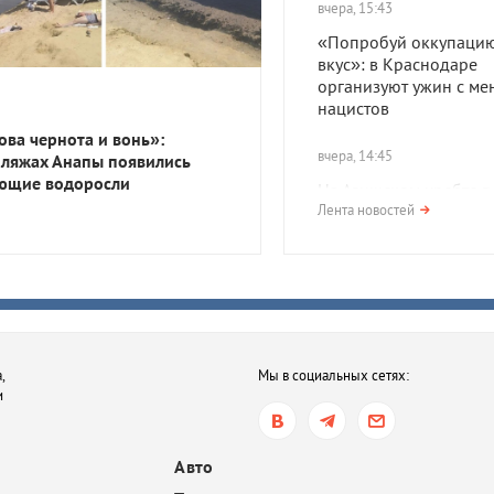
вчера, 15:43
«Попробуй оккупацию
вкус»: в Краснодаре
организуют ужин с ме
нацистов
ова чернота и вонь»:
вчера, 14:45
пляжах Анапы появились
ющие водоросли
На Азишском хребте в
нашли поселение про
Лента новостей
— древних жителей К
вчера, 14:45
В Тихорецке мать отка
лечить ребенка от туб
и ВИЧ. Суд обязал же
,
Мы в социальных сетях:
продолжить терапию
и
вчера, 14:04
Топливный кризис на
Авто
всё? В Краснодаре, Ту