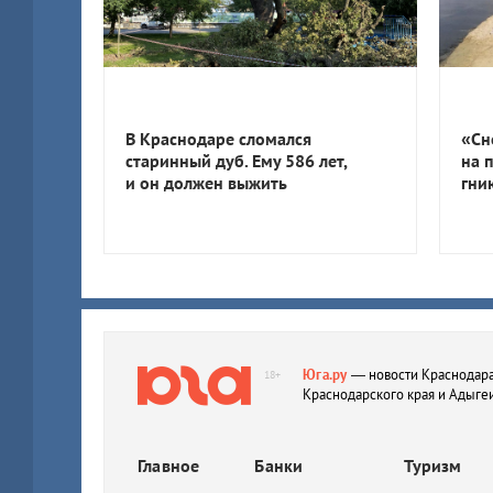
В Краснодаре сломался
«Сн
старинный дуб. Ему 586 лет,
на 
и он должен выжить
гни
Юга.ру
— новости Краснодара
18+
Краснодарского края и Адыге
Главное
Банки
Туризм