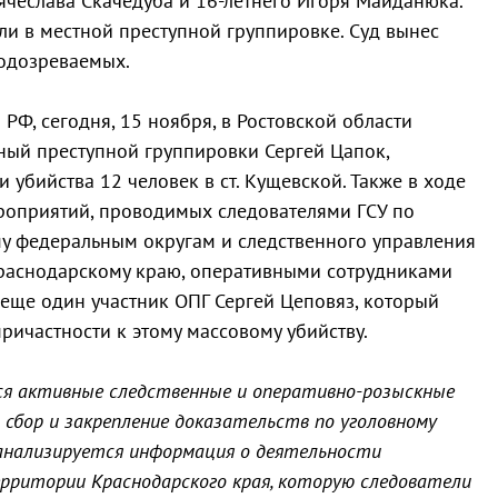
Вячеслава Скачедуба и 16-летнего Игоря Майданюка.
ли в местной преступной группировке. Суд вынес
одозреваемых.
РФ, сегодня, 15 ноября, в Ростовской области
ный преступной группировки Сергей Цапок,
убийства 12 человек в ст. Кущевской. Также в ходе
роприятий, проводимых следователями ГСУ по
у федеральным округам и следственного управления
Краснодарскому краю, оперативными сотрудниками
еще один участник ОПГ Сергей Цеповяз, который
ричастности к этому массовому убийству.
ся активные следственные и оперативно-розыскные
 сбор и закрепление доказательств по уголовному
 анализируется информация о деятельности
ерритории Краснодарского края, которую следователи