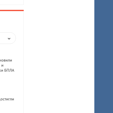
новили
 и
аки БПЛА
остигли