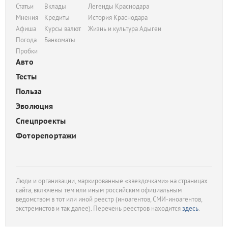
Статьи
Вклады
Легенды Краснодара
Мнения
Кредиты
История Краснодара
Афиша
Курсы валют
Жизнь и культура Адыгеи
Погода
Банкоматы
Пробки
Авто
Тесты
Польза
Эволюция
Спецпроекты
Фоторепортажи
Люди и организации, маркированные «звездочками» на страницах
сайта, включены тем или иным российским официальным
ведомством в тот или иной реестр (иноагентов, СМИ-иноагентов,
экстремистов и так далее). Перечень реестров находится
здесь
.