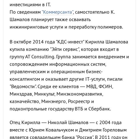
инвестициями в IT.
По сведениям
"Коммерсанта"
, самостоятельно К.
Шамалов планирует также осваивать
инжиниринговые услуги и переработку полимеров.
В октябре 2014 года "КДС-инвест" Кирилла Шамалова
купила компанию "Эйти сервис", которая входит в
группу AT Consulting. Группа занимается внедрением и
сопровождением информационных систем,
управленческим и операционным бизнес-
консалтингом и оказывает другие IT-услуги, писали
"Ведомости". Среди ее клиентов — МВД, ФСИН,
Минздрав, Минкульт, Минэкономразвития,
казначейство, Минэнерго, Росреестр и
подконтрольные государству ВТБ и Сбербанк.
Отец Кирилла — Николай Шамалов — с 2004 года
вместе с Юрием Ковальчуком и Дмитрием Гореловым
является совладельцем банка "Россия". В 2011 году он