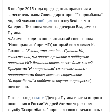
В ноябре 2015 года председатель правления и
заместитель главы Совета директоров "Газпромбанка"
Андрей Акимов
сообщил
агентству Reuters, что
Катерина Тихонова является дочерью Владимира
Путина.
А. Акимов входит в попечительский совет фонда
"Иннопрактика" при МГУ, который возглавляет К.
Тихонова.
"Я знал, что это дочь Путина. Но,
естественно, мы приняли решение о поддержке
проектов МГУ безотносительно семейных связей.
Программа "Иннопрактики" согласовывалась с
приоритетами банка, включая стремление
"Газпромбанка" к поддержке научного прогресса"
,
—
пояснил он.
После выхода
статьи
"Дочери Путина и элита второго
поколения в России" Андрей Акимов через пресс-
службу "Газпромбанка" опроверг свою причастность к