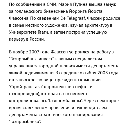
По сообщениям в СМИ, Мария Путина вышла замуж
за голландского бизнесмена Йоррита Йооста
Фаассена. По сведениям De Telegraaf, Фассен родился
в семье местного художника, изучал архитектуру в
Университете Гааги, а затем построил успешную
карьеру в России.
В ноябре 2007 года Фаассен устроился на работу в
"Газпромбанк-инвест" главным специалистом
управления загородной недвижимости департамента
жилой недвижимости. В середине октября 2008 года
он занял кресло вице-президента компании
"Стройтрансгаза" (строительство нефте- и
газопроводов), которая на тот момент
контролировалась "Газпромбанком". Через некоторое
время стал членом правления и руководителем
департамента стратегического планирования
"Газпромбанка".