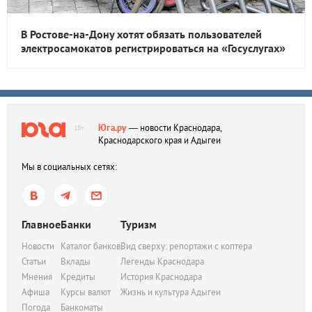
В Ростове-на-Дону хотят обязать пользователей
электросамокатов регистрироваться на «Госуслугах»
Юга.ру
— новости Краснодара,
18+
Краснодарского края и Адыгеи
Мы в социальных сетях:
Главное
Банки
Туризм
Новости
Каталог банков
Вид сверху: репортажи с коптера
Статьи
Вклады
Легенды Краснодара
Мнения
Кредиты
История Краснодара
Афиша
Курсы валют
Жизнь и культура Адыгеи
Погода
Банкоматы