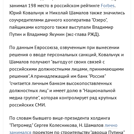
занимал 198 место в российском рейтинге
Forbes
.
Юрий Ковальчук и Николай Шамалов также значились
соучредителями дачного кооператива "Озеро",
пайщиками которого также выступали Владимир
Путин и Владимир Якунин (экс-глава РЖД).
По данным Евросоюза, озвученным при вынесении
решения о вводе персональных санкций, Ковальчук и
Шамалов получают "выгоду от своих связей с
российскими должностными лицами, принимающими
решения". А принадлежащий им банк "Россия"
"считается личным банком высокопоставленных
должностных лиц" и имеет долю в "Национальной
медиа группе", которая контролирует ряд крупных
российских СМИ.
По словам бывшего вице-президента холдинга
"Петромед" Сергея Колесникова, Н. Шамалов
лично
занимался
проектом по строительству "дворца Путина"