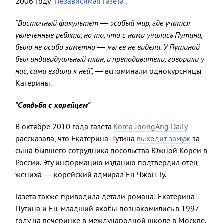
2006 году
"Независимая газета"
.
"Восточный факультет — особый мир, где учатся
увлеченные ребята, но то, что с нами училась Путина,
было не особо заметно — мы ее не видели. У Путиной
был индивидуальный план, и преподаватели, говорили у
нас, сами ездили к ней", —
вспоминали однокурсницы
Катерины.
"Свадьба с корейцем"
В октябре 2010 года газета
Korea JoongAng Daily
рассказала, что Екатерина Путина
выходит замуж
за
сына бывшего сотрудника посольства Южной Кореи в
России. Эту информацию изданию подтвердил отец
жениха — корейский адмирал Ен Чжон-Гу.
Газета также приводила детали романа: Екатерина
Путина и Ен-младший якобы познакомились в 1997
году на вечеринке в международной школе в Москве.