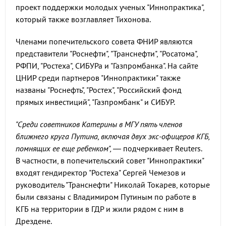
проект поддержки молодых ученых "Иннопрактика",
который также возглавляет Тихонова.
Членами попечительского совета ФНИР являются
представители "Роснефти", "Транснефти", "Росатома",
РФПИ, "Ростеха", СИБУРа и "Газпромбанка". На сайте
ЦНИР среди партнеров "Иннопрактики" также
названы "Роснефть", "Ростех", "Российский фонд
прямых инвестиций", "Газпромбанк" и СИБУР.
"Среди советников Катерины в МГУ пять членов
ближнего круга Путина, включая двух экс-офицеров КГБ,
помнящих ее еще ребенком", —
подчеркивает Reuters.
В частности, в попечительский совет "Иннопрактики"
входят гендиректор "Ростеха" Сергей Чемезов и
руководитель "Транснефти" Николай Токарев, которые
были связаны с Владимиром Путиным по работе в
КГБ на территории в ГДР и жили рядом с ним в
Дрездене.