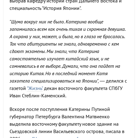
выбрав кафедру истории стран Дальнего Востока и
специальность "История Японии".
"Шума вокруг них не было. Катерина вообще
запомнилась всем как очень тихая и скромная девушка.
А охрана у них, может, и была, но в глаза не бросалась.
Так что абитуриенты не знали, одновременно с кем
сдают экзамены. Мы знали, что Катерина
самостоятельно изучает китайский язык, и не
сомневались в ее выборе. Думали, что она пойдет на
историю Китая. Но в последний момент Катя
захотела специализироваться на Японии", —
делился с
газетой
"Жизнь"
декан восточного факультета СПбГУ
Иван Стеблин-Каменский.
Вскоре после поступления Катерины Путиной
губернатор Петербурга Валентина Матвиенко
выделила восточному факультету новое здание на
Съездовской линии Васильевского острова, писала в