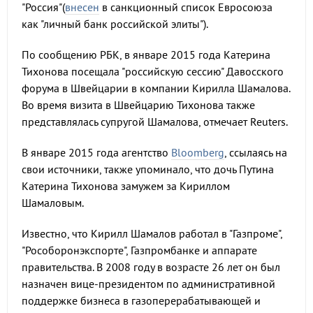
"Россия"(
внесен
в санкционный список Евросоюза
как "личный банк российской элиты").
По сообщению РБК, в январе 2015 года Катерина
Тихонова посещала "российскую сессию" Давосского
форума в Швейцарии в компании Кирилла Шамалова.
Во время визита в Швейцарию Тихонова также
представлялась супругой Шамалова, отмечает Reuters.
В январе 2015 года агентство
Bloomberg
, ссылаясь на
свои источники, также упоминало, что дочь Путина
Катерина Тихонова замужем за Кириллом
Шамаловым.
Известно, что Кирилл Шамалов работал в "Газпроме",
"Рособоронэкспорте", Газпромбанке и аппарате
правительства. В 2008 году в возрасте 26 лет он был
назначен вице-президентом по административной
поддержке бизнеса в газоперерабатывающей и