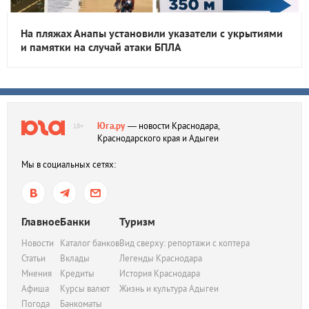
На пляжах Анапы установили указатели с укрытиями
и памятки на случай атаки БПЛА
Юга.ру
— новости Краснодара,
18+
Краснодарского края и Адыгеи
Мы в социальных сетях:
Главное
Банки
Туризм
Новости
Каталог банков
Вид сверху: репортажи с коптера
Статьи
Вклады
Легенды Краснодара
Мнения
Кредиты
История Краснодара
Афиша
Курсы валют
Жизнь и культура Адыгеи
Погода
Банкоматы