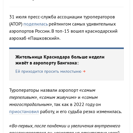
31 июля пресс-служба ассоциации туроператоров
(АТОР)
поделилась
рейтингом самых удивительных
аэропортов России. В топ-15 вошел краснодарский
аэрохаб «Пашковский».
Жительница Краснодара больше недели
живёт в аэропорту Бангкока:
Ей приходится просить милостыню
Туроператоры назвали аэропорт
«самым
терпеливым»
,
«самым живучим»
и
«самым
многострадальным»
, так как в 2022 году он
приостановил
работу, и его судьба резко изменилась.
«Во-первых, после пандемии и увеличения внутреннего
пассажиропотока он, несмотря на отсутствие новой