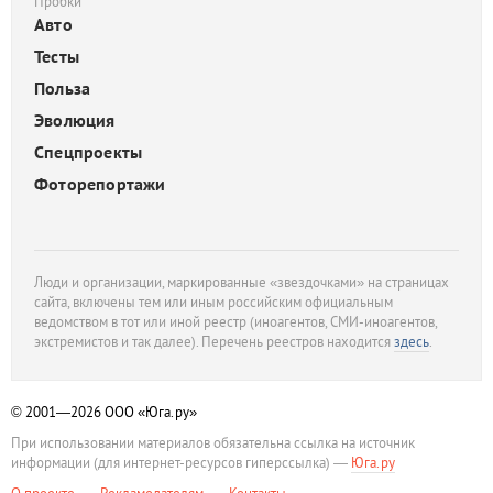
Пробки
Авто
Тесты
Польза
Эволюция
Спецпроекты
Фоторепортажи
Люди и организации, маркированные «звездочками» на страницах
сайта, включены тем или иным российским официальным
ведомством в тот или иной реестр (иноагентов, СМИ-иноагентов,
экстремистов и так далее). Перечень реестров находится
здесь
.
© 2001—2026
ООО «Юга.ру»
При использовании материалов обязательна ссылка на источник
информации (для интернет-ресурсов гиперссылка) —
Юга.ру