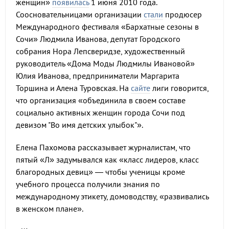
женщин»
появилась
1 июня 2010 года.
Соосновательницами организации
стали
продюсер
Международного фестиваля «Бархатные сезоны в
Сочи» Людмила Иванова, депутат Городского
собрания Нора Лепсверидзе, художественный
руководитель «Дома Моды Людмилы Ивановой»
Юлия Иванова, предприниматели Маргарита
Торшина и Алена Туровская. На
сайте
лиги говорится,
что организация «объединила в своем составе
социально активных женщин города Сочи под
девизом "Во имя детских улыбок"».
Елена Пахомова рассказывает журналистам, что
пятый «Л» задумывался как «класс лидеров, класс
благородных девиц» — чтобы ученицы кроме
учебного процесса получили знания по
международному этикету, домоводству, «развивались
в женском плане».