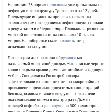
Напомним, 28 апреля
произошла
уже третья атака на
нефтяную инфраструктуру Туапсе всего за 12 дней.
Предыдущие инциденты привели к серьезным
экологическим последствиям: нефтепродукты попали
в реку, а затем и в Черное море. Площадь загрязнения
морской поверхности тогда составила 10 тыс. кв.
метров. На побережье стали
находить
птиц,
испачканных мазутом.
После серии атак на город
обрушился
так
называемый «нефтяной дождь». Маслянистые черные
капли покрыли крыши домов, автомобили и садовую
мебель. Специалисты Роспотребнадзора
зафиксировали в нескольких жилых микрорайонах
превышение предельно допустимых концентраций
бензола, ксилола и сажи в воздухе — показатели
оказались выше нормы в два-три раза. Дым от
горящей нефтебазы
растянулся
на 300 километров,
достигнув Горячего Ключа, Сочи и даже Ставрополя.