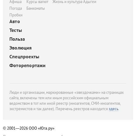
Афиша
Курсы валют
Жизнь и культура Адыгеи
Погода
Банкоматы
Пробки
Авто
Тесты
Польза
Эволюция
Спецпроекты
Фоторепортажи
Люди и организации, маркированные «звездочками» на страницах
сайта, включены тем или иным российским официальным
ведомством в тот или иной реестр (иноагентов, СМИ-иноагентов,
экстремистов и так далее). Перечень реестров находится
здесь
.
© 2001—2026
ООО «Юга.ру»