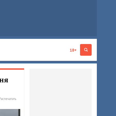
18+
вня
Распечатать