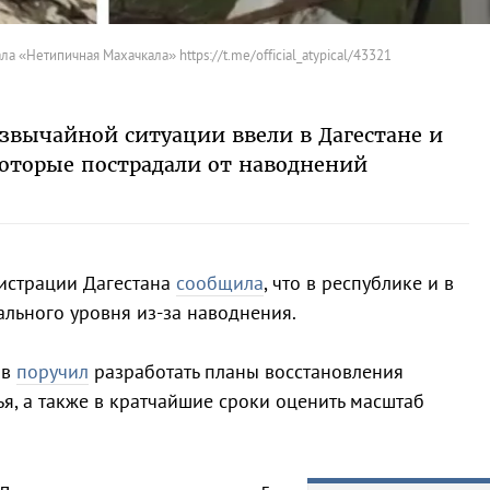
а «Нетипичная Махачкала» https://t.me/official_atypical/43321
вычайной ситуации ввели в Дагестане и
которые пострадали от наводнений
нистрации Дагестана
сообщила
, что в республике и в
льного уровня из-за наводнения.
ов
поручил
разработать планы восстановления
ья, а также в кратчайшие сроки оценить масштаб