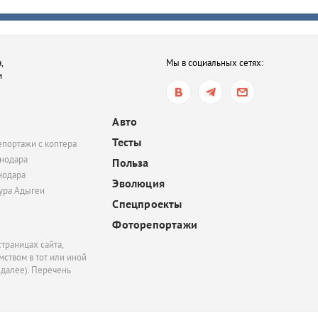
вчера, 14:45
В Тихорецке мать отка
лечить ребенка от туб
и ВИЧ. Суд обязал же
,
Мы в социальных сетях:
продолжить терапию
и
вчера, 14:04
Топливный кризис на
Авто
всё? В Краснодаре, Ту
Тесты
епортажи с коптера
Геленджике перестали
нодара
сообщать списки АЗС, 
Польза
нодара
жалобы на нехватку б
Эволюция
полностью не прекрат
тура Адыгеи
Спецпроекты
Фоторепортажи
траницах сайта,
ством в тот или иной
 далее). Перечень