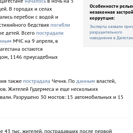
 Дагестане
началось
в ночь на 5
Особенности релье
ей. В городах и селах
незаконная застрой
ались перебои с водой и
коррупция:
 стихийного бедствия
погибли
Эксперты назвали при
ое детей. Всего
пострадали
разрушительного
наводнения в Дагеста
нным
МЧС на 9 апреля, в
агестана остаются
ом, 1146 приусадебных
ния также
пострадала
Чечня. По
данным
властей,
ов. Жителей Гудермеса и еще нескольких
вали. Разрушено 30 мостов: 15 автомобильных и 15
не 43 тыс. жителей, пострадавших после первой