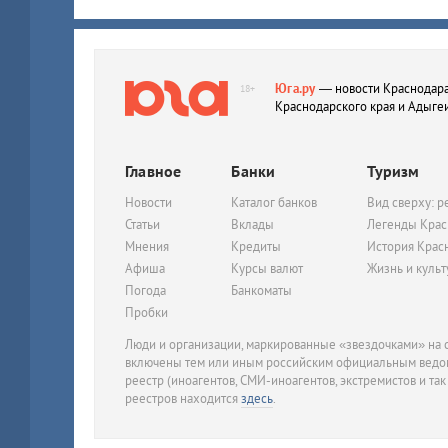
Юга.ру
— новости Краснодара
18+
Краснодарского края и Адыге
Главное
Банки
Туризм
Новости
Каталог банков
Вид сверху: р
Статьи
Вклады
Легенды Крас
Мнения
Кредиты
История Крас
Афиша
Курсы валют
Жизнь и куль
Погода
Банкоматы
Пробки
Люди и организации, маркированные «звездочками» на с
включены тем или иным российским официальным ведом
реестр (иноагентов, СМИ-иноагентов, экстремистов и так
реестров находится
здесь
.