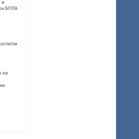
 и
аки БПЛА
остигли
 на
ню
 Адыгее
томеотов
авказа