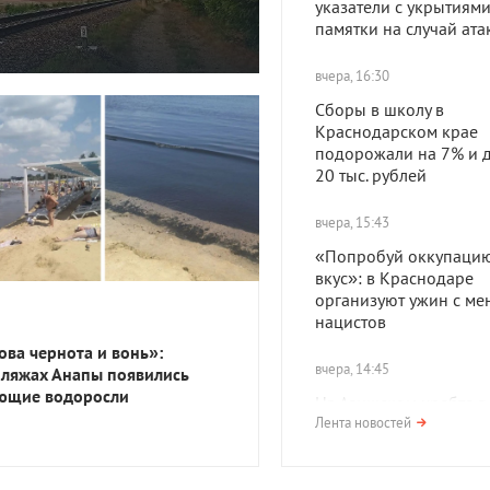
указатели с укрытиями
памятки на случай ат
вчера, 16:30
Сборы в школу в
Краснодарском крае
подорожали на 7% и д
20 тыс. рублей
вчера, 15:43
«Попробуй оккупацию
вкус»: в Краснодаре
организуют ужин с ме
нацистов
ова чернота и вонь»:
вчера, 14:45
пляжах Анапы появились
ющие водоросли
На Азишском хребте в
нашли поселение про
Лента новостей
— древних жителей К