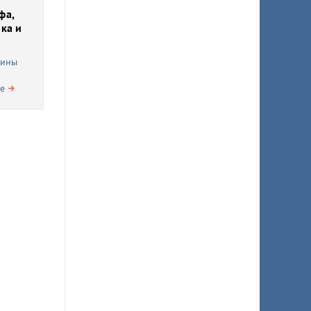
фа,
ка и
чины
не