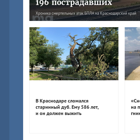
196 пострадавших
Хроника смертельных атак БПЛА на Краснодарский край
В Краснодаре сломался
«Сн
старинный дуб. Ему 586 лет,
на 
и он должен выжить
гни