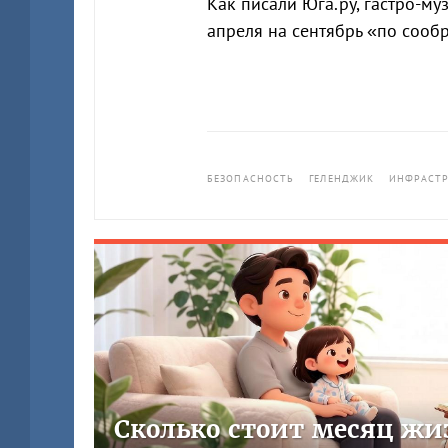
Как писали Юга.ру, гастро-м
апреля на сентябрь «по сооб
БЕЗОПАСНОСТЬ
ГЕЛЕНДЖИК
ИНФРАСТР
Сколько стоит месяц жи