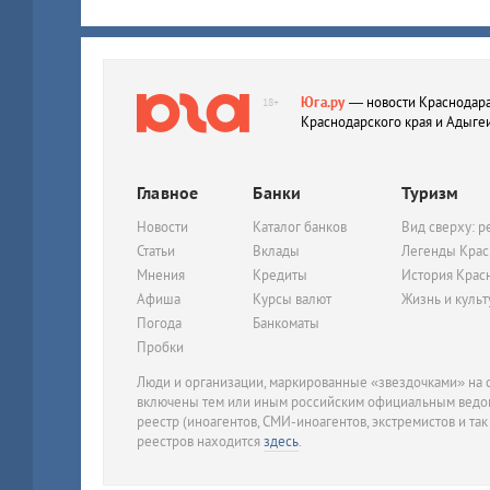
Юга.ру
— новости Краснодара
18+
Краснодарского края и Адыге
Главное
Банки
Туризм
Новости
Каталог банков
Вид сверху: р
Статьи
Вклады
Легенды Крас
Мнения
Кредиты
История Крас
Афиша
Курсы валют
Жизнь и куль
Погода
Банкоматы
Пробки
Люди и организации, маркированные «звездочками» на с
включены тем или иным российским официальным ведом
реестр (иноагентов, СМИ-иноагентов, экстремистов и так
реестров находится
здесь
.