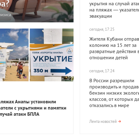
ра?
укрытия на случай ата
на пляжах — указател
ризиса
эвакуации
сегодня, 17:25
Жителя Кубани отправ
колонию на 15 лет за
развратные действия 
отношении детей
сегодня, 17:24
В России разрешили
производить и продав
бензин низких эколог
классов, от которых д
пляжах Анапы установили
отказались в мире
затели с укрытиями и памятки
случай атаки БПЛА
сегодня, 17:23
Лента новостей
В Приморско-Ахтарск
районе мужчина получ