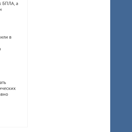
к БПЛА, а
и
или в
в
ать
ических
авно
ом
ил 7,5