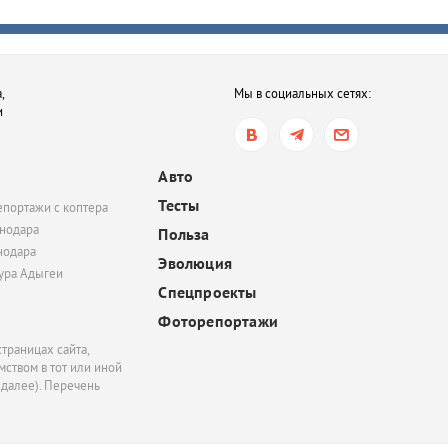
года тюрьмы за смерть
после семейной ссор
сегодня, 16:35
,
Мы в социальных сетях:
В Ростове-на-Дону хот
и
обязать пользователе
электросамокатов
регистрироваться на
Авто
«Госуслугах»
Тесты
епортажи с коптера
сегодня, 14:51
нодара
Польза
нодара
В Краснодаре суд час
Эволюция
удовлетворил иск
тура Адыгеи
Спецпроекты
Росимущества к фонду
«Добрый-Юг»
Фоторепортажи
траницах сайта,
ством в тот или иной
 далее). Перечень