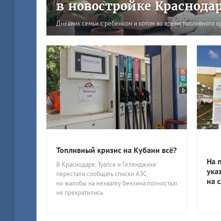
в новостройке Краснода
Дневник семьи с ребенком и котом во время топливного к
Топливный кризис на Кубани всё?
На 
В Краснодаре, Туапсе и Геленджике
ука
перестали сообщать списки АЗС,
на 
но жалобы на нехватку бензина полностью
не прекратились