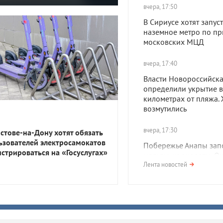
вчера, 17:50
В Сириусе хотят запуст
наземное метро по пр
московских МЦД
вчера, 17:40
Власти Новороссийск
определили укрытие в
километрах от пляжа.
возмутились
вчера, 17:30
остове-на-Дону хотят обязать
ьзователей электросамокатов
Побережье Анапы зап
истрироваться на «Госуслугах»
медузы-корнероты. О
опасны?
Лента новостей
вчера, 17:01
Сильная жара и дожди.
какую погоду ждать в
Краснодарском крае 