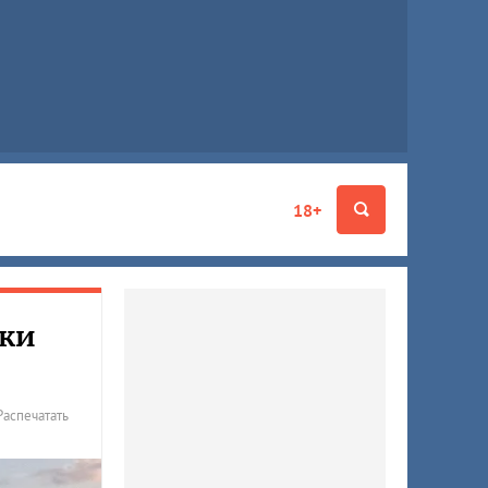
18+
аки
Распечатать