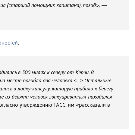
ния (старший помощник капитана), погиб»,
—
бностей
.
одилась в 300 милях к северу от Керчи. В
а месте погибло два человека <...> Остальные
ались в лодку-капсулу, которую прибило к берегу
ке из девяти человек эвакуированных находился
 согласно утверждению ТАСС, им «рассказали в