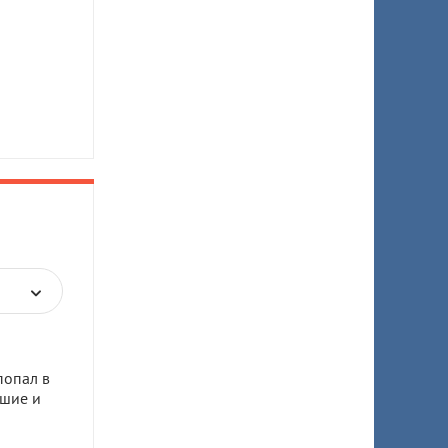
попал в
бшие и