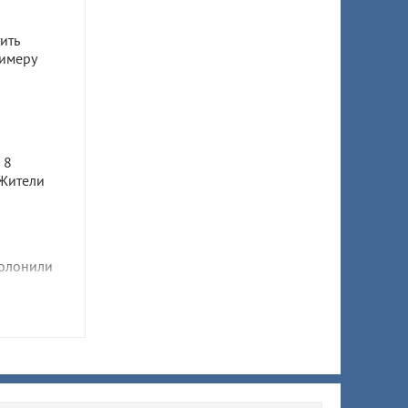
ить
имеру
а
 8
 Жители
олонили
ни
 Узнали,
в