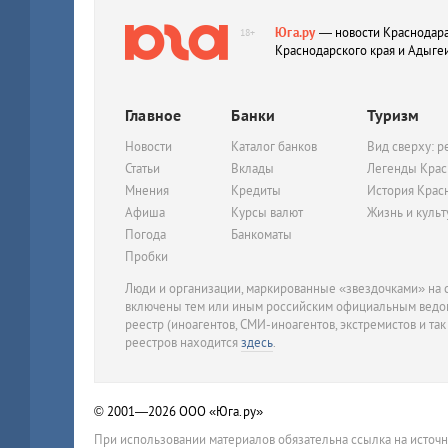
Юга.ру
— новости Краснодара
18+
Краснодарского края и Адыге
Главное
Банки
Туризм
Новости
Каталог банков
Вид сверху: р
Статьи
Вклады
Легенды Крас
Мнения
Кредиты
История Крас
Афиша
Курсы валют
Жизнь и куль
Погода
Банкоматы
Пробки
Люди и организации, маркированные «звездочками» на с
включены тем или иным российским официальным ведом
реестр (иноагентов, СМИ-иноагентов, экстремистов и так
реестров находится
здесь
.
© 2001—2026
ООО «Юга.ру»
При использовании материалов обязательна ссылка на источ