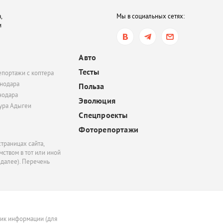
выходные
,
Мы в социальных сетях:
и
вчера, 16:05
В Ростовской области 
птицы, занесенные в 
Авто
книгу. В чем причина?
Тесты
епортажи с коптера
нодара
Польза
нодара
Эволюция
тура Адыгеи
Спецпроекты
Фоторепортажи
траницах сайта,
ством в тот или иной
 далее). Перечень
ник информации (для