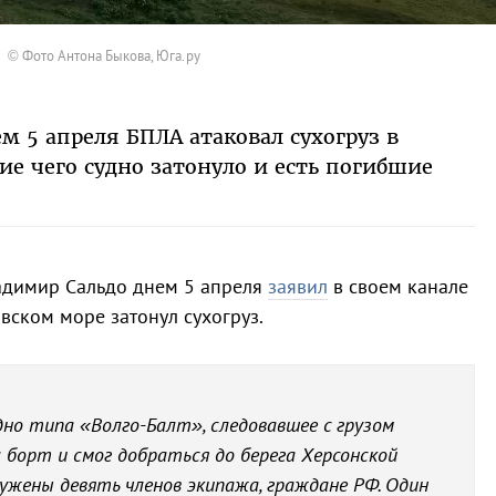
© Фото Антона Быкова, Юга.ру
м 5 апреля БПЛА атаковал сухогруз в
ие чего судно затонуло и есть погибшие
ладимир Сальдо днем 5 апреля
заявил
в своем канале
вском море затонул сухогруз.
но типа «Волго-Балт», следовавшее с грузом
 борт и смог добраться до берега Херсонской
ружены девять членов экипажа, граждане РФ. Один