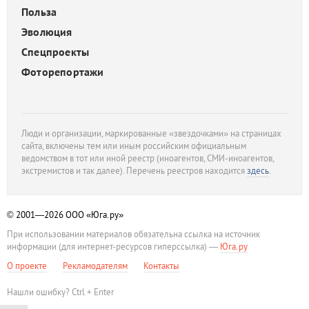
Польза
Эволюция
Спецпроекты
Фоторепортажи
Люди и организации, маркированные «звездочками» на страницах
сайта, включены тем или иным российским официальным
ведомством в тот или иной реестр (иноагентов, СМИ-иноагентов,
экстремистов и так далее). Перечень реестров находится
здесь
.
© 2001—2026
ООО «Юга.ру»
При использовании материалов обязательна ссылка на источник
информации (для интернет-ресурсов гиперссылка) —
Юга.ру
О проекте
Рекламодателям
Контакты
Нашли ошибку? Ctrl + Enter