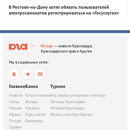
В Ростове-на-Дону хотят обязать пользователей
электросамокатов регистрироваться на «Госуслугах»
Юга.ру
— новости Краснодара,
18+
Краснодарского края и Адыгеи
Мы в социальных сетях:
Главное
Банки
Туризм
Новости
Каталог банков
Вид сверху: репортажи с коптера
Статьи
Вклады
Легенды Краснодара
Мнения
Кредиты
История Краснодара
Афиша
Курсы валют
Жизнь и культура Адыгеи
Погода
Банкоматы
Пробки