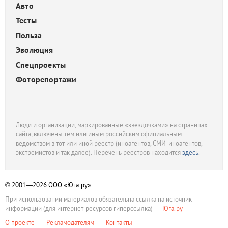
Авто
Тесты
Польза
Эволюция
Спецпроекты
Фоторепортажи
Люди и организации, маркированные «звездочками» на страницах
сайта, включены тем или иным российским официальным
ведомством в тот или иной реестр (иноагентов, СМИ-иноагентов,
экстремистов и так далее). Перечень реестров находится
здесь
.
© 2001—2026
ООО «Юга.ру»
При использовании материалов обязательна ссылка на источник
информации (для интернет-ресурсов гиперссылка) —
Юга.ру
О проекте
Рекламодателям
Контакты