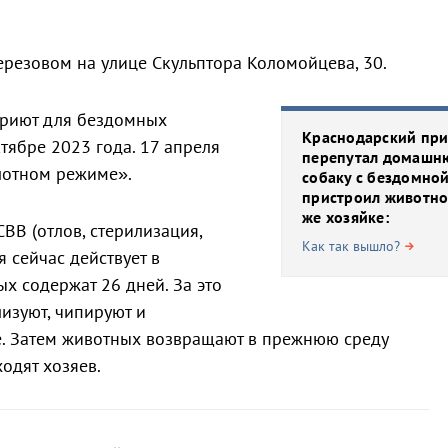
ерезовом на улице Скульптора Коломойцева, 30.
риют для бездомных
Краснодарский пр
ктябре 2023 года. 17 апреля
перепутал домаш
лотном режиме».
собаку с бездомной
пристроил животно
же хозяйке:
ВВ (отлов, стерилизация,
Как так вышло?
я сейчас действует в
х содержат 26 дней. За это
изуют, чипируют и
е. Затем животных возвращают в прежнюю среду
ходят хозяев.