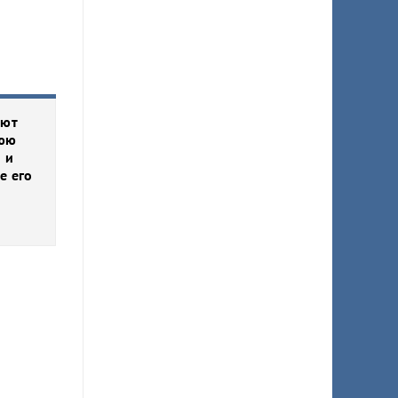
иют
нюю
 и
е его