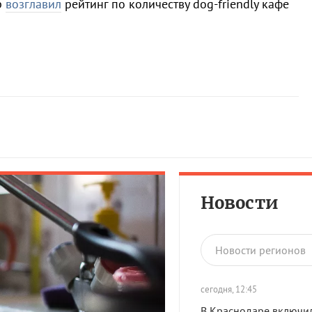
р
возглавил
рейтинг по количеству dog-friendly кафе
Новости
Новости регионов
сегодня, 12:45
В Краснодаре включи