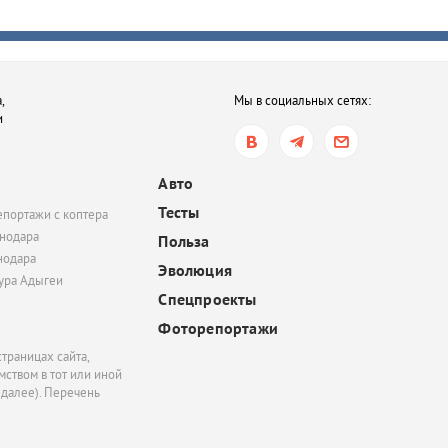
Власти Новороссийск
определили укрытие в
километрах от пляжа.
возмутились
,
Мы в социальных сетях:
и
вчера, 17:30
Побережье Анапы зап
медузы-корнероты. О
Авто
опасны?
Тесты
епортажи с коптера
нодара
Польза
нодара
Эволюция
тура Адыгеи
Спецпроекты
Фоторепортажи
траницах сайта,
ством в тот или иной
 далее). Перечень