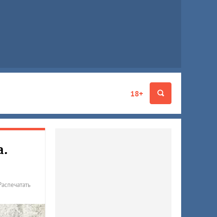
18+
а.
Распечатать