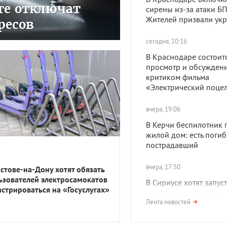
сте отключат
сирены из-за атаки БП
Жителей призвали укр
ресов
сегодня, 10:16
В Краснодаре состоит
просмотр и обсуждени
критиком фильма
«Электрический поце
вчера, 19:06
В Керчи беспилотник 
жилой дом: есть поги
пострадавший
вчера, 17:50
остове-на-Дону хотят обязать
ьзователей электросамокатов
В Сириусе хотят запуст
истрироваться на «Госуслугах»
наземное метро по пр
московских МЦД
Лента новостей
вчера, 17:40