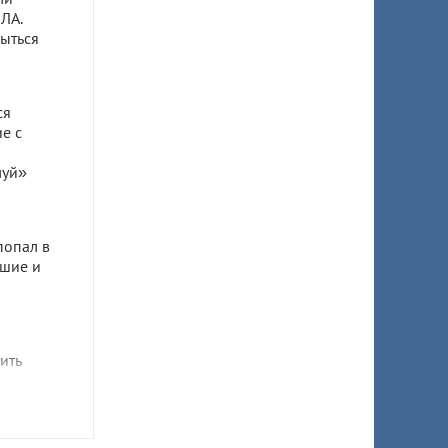
ЛА.
ыться
ся
е с
луй»
попал в
бшие и
ить
имеру