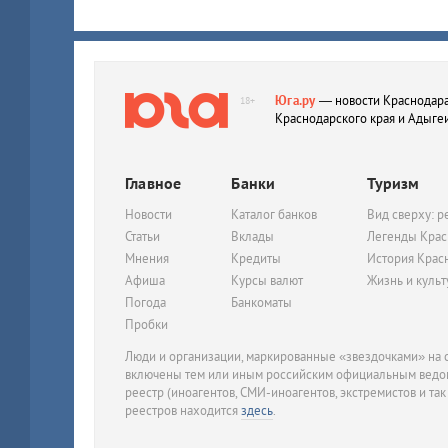
Юга.ру
— новости Краснодара
18+
Краснодарского края и Адыге
Главное
Банки
Туризм
Новости
Каталог банков
Вид сверху: р
Статьи
Вклады
Легенды Крас
Мнения
Кредиты
История Крас
Афиша
Курсы валют
Жизнь и куль
Погода
Банкоматы
Пробки
Люди и организации, маркированные «звездочками» на с
включены тем или иным российским официальным ведом
реестр (иноагентов, СМИ-иноагентов, экстремистов и так
реестров находится
здесь
.