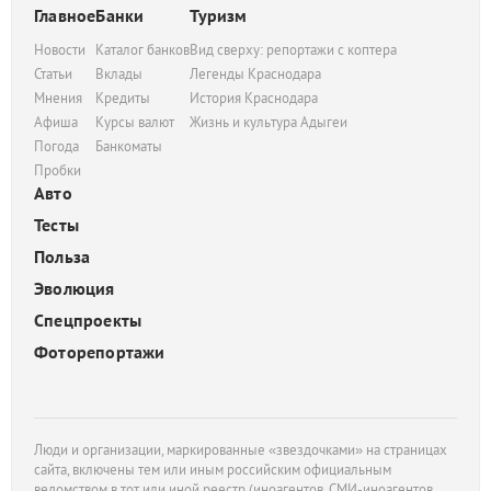
Главное
Банки
Туризм
Новости
Каталог банков
Вид сверху: репортажи с коптера
Статьи
Вклады
Легенды Краснодара
Мнения
Кредиты
История Краснодара
Афиша
Курсы валют
Жизнь и культура Адыгеи
Погода
Банкоматы
Пробки
Авто
Тесты
Польза
Эволюция
Спецпроекты
Фоторепортажи
Люди и организации, маркированные «звездочками» на страницах
сайта, включены тем или иным российским официальным
ведомством в тот или иной реестр (иноагентов, СМИ-иноагентов,