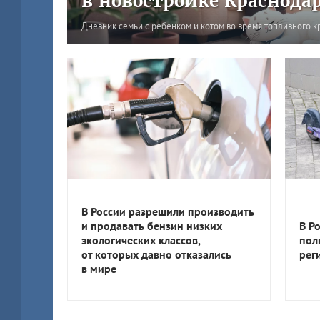
в новостройке Краснода
Дневник семьи с ребенком и котом во время топливного к
В России разрешили производить
и продавать бензин низких
В Р
экологических классов,
пол
от которых давно отказались
рег
в мире