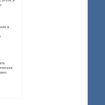
к БПЛА, а
и
или в
в
ать
ических
авно
ом
ил 7,5
 супруги