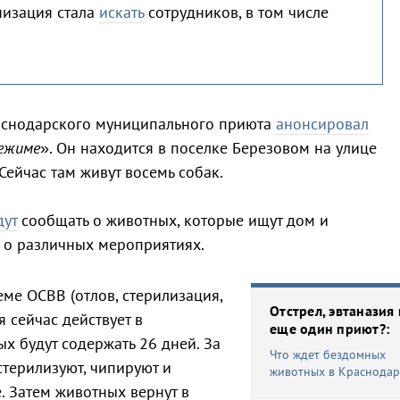
низация стала
искать
сотрудников, в том числе
раснодарского муниципального приюта
анонсировал
ежиме
». Он находится в поселке Березовом на улице
Сейчас там живут восемь собак.
дут
сообщать о животных, которые ищут дом и
 о различных мероприятиях.
еме ОСВВ (отлов, стерилизация,
Отстрел, эвтаназия
я сейчас действует в
еще один приют?:
х будут содержать 26 дней. За
Что ждет бездомных
стерилизуют, чипируют и
животных в Краснодар
. Затем животных вернут в