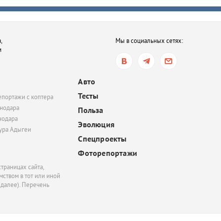
после семейной ссор
вчера, 16:35
,
Мы в социальных сетях:
В Ростове-на-Дону хот
и
обязать пользователе
электросамокатов
регистрироваться на
Авто
«Госуслугах»
Тесты
епортажи с коптера
вчера, 14:51
нодара
Польза
нодара
В Краснодаре суд час
Эволюция
удовлетворил иск
тура Адыгеи
Спецпроекты
Росимущества к фонду
«Добрый-Юг»
Фоторепортажи
траницах сайта,
ством в тот или иной
 далее). Перечень