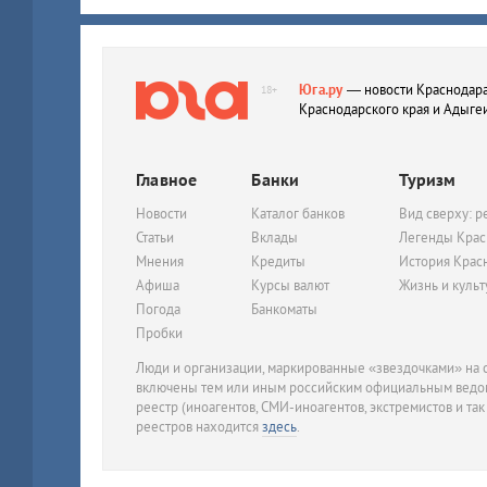
Юга.ру
— новости Краснодара
18+
Краснодарского края и Адыге
Главное
Банки
Туризм
Новости
Каталог банков
Вид сверху: р
Статьи
Вклады
Легенды Крас
Мнения
Кредиты
История Крас
Афиша
Курсы валют
Жизнь и куль
Погода
Банкоматы
Пробки
Люди и организации, маркированные «звездочками» на с
включены тем или иным российским официальным ведом
реестр (иноагентов, СМИ-иноагентов, экстремистов и так
реестров находится
здесь
.