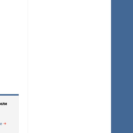
 или
е