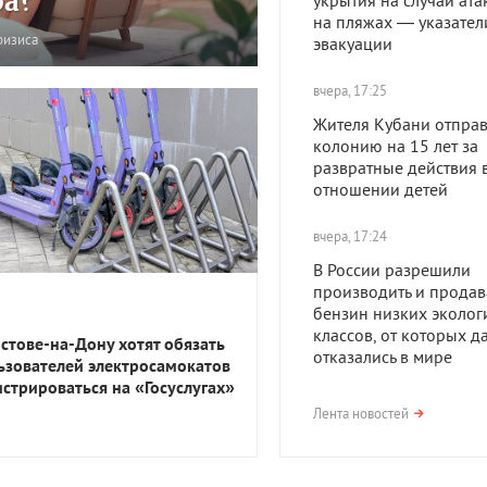
ра?
укрытия на случай ата
на пляжах — указател
ризиса
эвакуации
вчера, 17:25
Жителя Кубани отправ
колонию на 15 лет за
развратные действия 
отношении детей
вчера, 17:24
В России разрешили
производить и продав
бензин низких эколог
классов, от которых д
остове-на-Дону хотят обязать
отказались в мире
ьзователей электросамокатов
истрироваться на «Госуслугах»
вчера, 17:23
Лента новостей
В Приморско-Ахтарск
районе мужчина получ
года тюрьмы за смерть