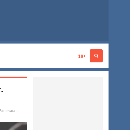
18+
.
Распечатать