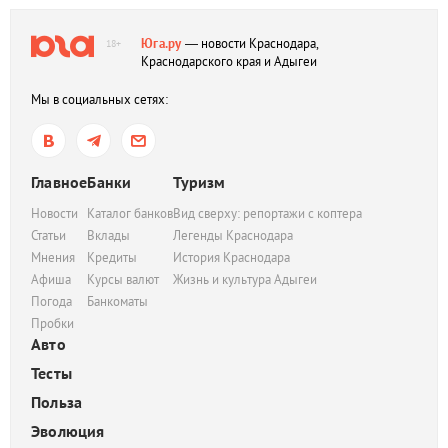
Юга.ру
— новости Краснодара,
18+
Краснодарского края и Адыгеи
Мы в социальных сетях:
Главное
Банки
Туризм
Новости
Каталог банков
Вид сверху: репортажи с коптера
Статьи
Вклады
Легенды Краснодара
Мнения
Кредиты
История Краснодара
Афиша
Курсы валют
Жизнь и культура Адыгеи
Погода
Банкоматы
Пробки
Авто
Тесты
Польза
Эволюция