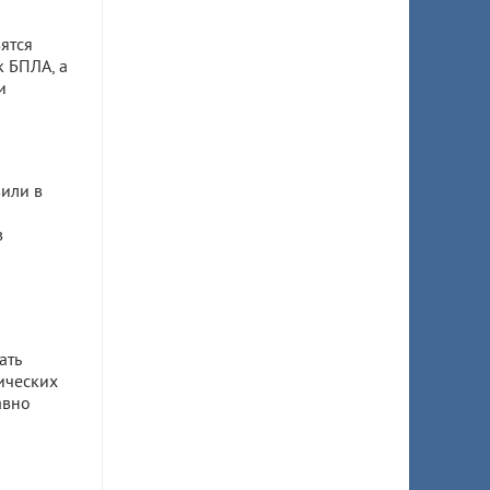
ятся
к БПЛА, а
и
или в
в
ать
ических
авно