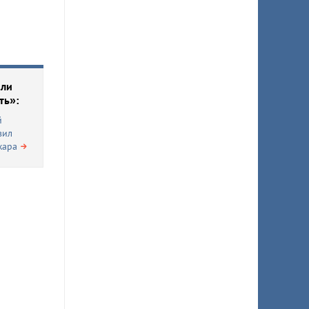
 ли
ть»:
й
вил
жара