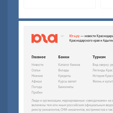
Юга.ру
— новости Краснодара
18+
Краснодарского края и Адыге
Главное
Банки
Туризм
Новости
Каталог банков
Вид сверху: р
Статьи
Вклады
Легенды Крас
Мнения
Кредиты
История Крас
Афиша
Курсы валют
Жизнь и куль
Погода
Банкоматы
Пробки
Люди и организации, маркированные «звездочками» на с
включены тем или иным российским официальным ведом
реестр (иноагентов, СМИ-иноагентов, экстремистов и так