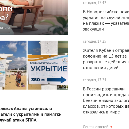
сегодня, 17:42
зни
В Новороссийске появ
ра?
укрытия на случай ата
на пляжах — указател
ризиса
эвакуации
сегодня, 17:25
Жителя Кубани отправ
колонию на 15 лет за
развратные действия 
отношении детей
сегодня, 17:24
В России разрешили
производить и продав
бензин низких эколог
классов, от которых д
пляжах Анапы установили
отказались в мире
затели с укрытиями и памятки
случай атаки БПЛА
сегодня, 17:23
Лента новостей