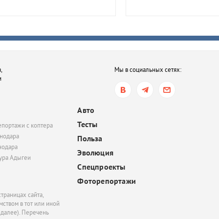
В Приморско-Ахтарск
районе мужчина получ
года тюрьмы за смерть
после семейной ссор
сегодня, 16:35
,
Мы в социальных сетях:
В Ростове-на-Дону хот
и
обязать пользователе
электросамокатов
регистрироваться на
Авто
«Госуслугах»
Тесты
епортажи с коптера
сегодня, 14:51
нодара
Польза
нодара
В Краснодаре суд час
Эволюция
удовлетворил иск
тура Адыгеи
Спецпроекты
Росимущества к фонду
«Добрый-Юг»
Фоторепортажи
траницах сайта,
ством в тот или иной
 далее). Перечень