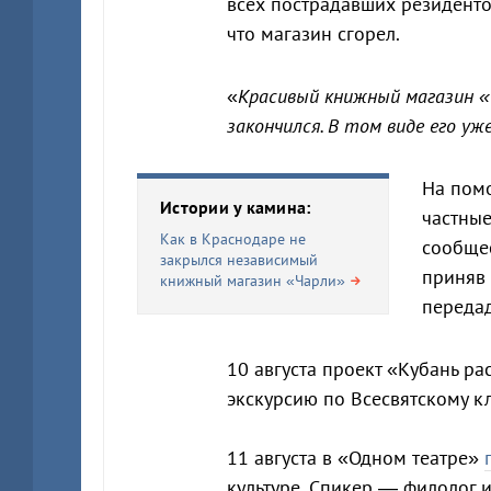
всех пострадавших резидентов
что магазин сгорел.
«
Красивый книжный магазин «Ч
закончился. В том виде его уж
На помо
Истории у камина:
частные
Как в Краснодаре не
сообщес
закрылся независимый
приняв 
книжный магазин «Чарли»
передад
10 августа проект «Кубань р
экскурсию по Всесвятскому кл
11 августа в «Одном театре»
культуре. Спикер — филолог 