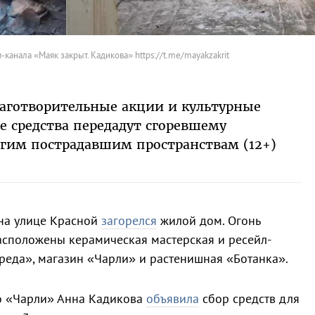
канала «Маяк закрыт. Кадикова» https://t.me/mayakzakrit
лаготворительные акции и культурные
 средства передадут сгоревшему
гим пострадавшим пространствам (12+)
на улице Красной
загорелся
жилой дом. Огонь
расположены керамическая мастерская и ресейл-
реда», магазин «Чарли» и растенишная «Ботанка».
го «Чарли» Анна Кадикова
объявила
сбор средств для