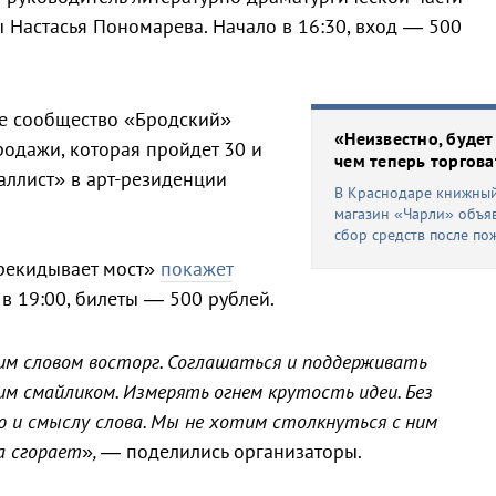
 Настасья Пономарева. Начало в 16:30, вход — 500
ное сообщество «Бродский»
«Неизвестно, будет
родажи, которая пройдет 30 и
чем теперь торгова
аллист» в арт-резиденции
В Краснодаре книжны
магазин «Чарли» объя
сбор средств после по
ерекидывает мост»
покажет
в 19:00, билеты — 500 рублей.
м словом восторг. Соглашаться и поддерживать
им смайликом. Измерять огнем крутость идеи. Без
ю и смыслу слова. Мы не хотим столкнуться с ним
да сгорает
»
, —
поделились организаторы.