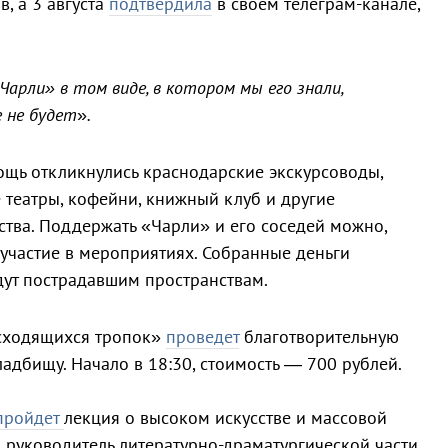
, а 3 августа
подтвердила
в своем телеграм-канале,
арли» в том виде, в котором мы его знали,
е не будет
»
.
щь откликнулись краснодарские экскурсоводы,
 театры, кофейни, книжный клуб и другие
тва. Поддержать «Чарли» и его соседей можно,
участие в мероприятиях. Собранные деньги
ут пострадавшим пространствам.
асходящихся тропок»
проведет
благотворительную
адбищу. Начало в 18:30, стоимость — 700 рублей.
пройдет
лекция о высоком искусстве и массовой
и руководитель литературно-драматургической части