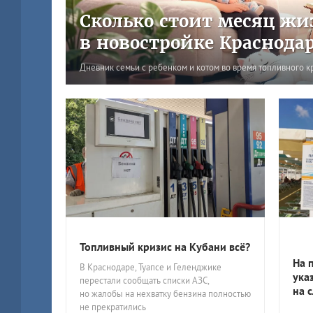
Сколько стоит месяц жи
в новостройке Краснода
Дневник семьи с ребенком и котом во время топливного к
Топливный кризис на Кубани всё?
На 
В Краснодаре, Туапсе и Геленджике
ука
перестали сообщать списки АЗС,
на 
но жалобы на нехватку бензина полностью
не прекратились