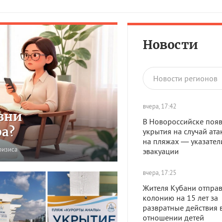
Новости
Новости регионов
вчера, 17:42
зни
В Новороссийске появ
ра?
укрытия на случай ата
на пляжах — указател
ризиса
эвакуации
вчера, 17:25
Жителя Кубани отправ
колонию на 15 лет за
развратные действия 
отношении детей