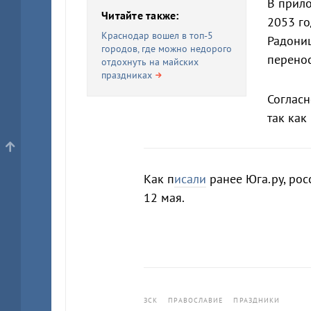
В прило
Читайте также:
2053 го
Краснодар вошел в топ-5
Радониц
городов, где можно недорого
перенос
отдохнуть на майских
праздниках
Согласн
так как
Как п
исали
ранее Юга.ру, росс
12 мая.
ЗСК
ПРАВОСЛАВИЕ
ПРАЗДНИКИ