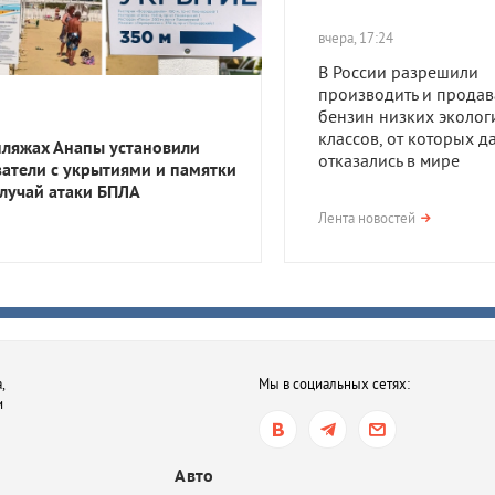
вчера, 17:24
В России разрешили
производить и продав
бензин низких эколог
классов, от которых д
пляжах Анапы установили
отказались в мире
затели с укрытиями и памятки
случай атаки БПЛА
вчера, 17:23
Лента новостей
В Приморско-Ахтарск
районе мужчина получ
года тюрьмы за смерть
после семейной ссор
вчера, 16:35
,
Мы в социальных сетях:
В Ростове-на-Дону хот
и
обязать пользователе
электросамокатов
регистрироваться на
Авто
«Госуслугах»