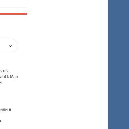
ятся
к БПЛА, а
и
или в
в