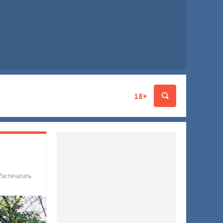
18+
Распечатать