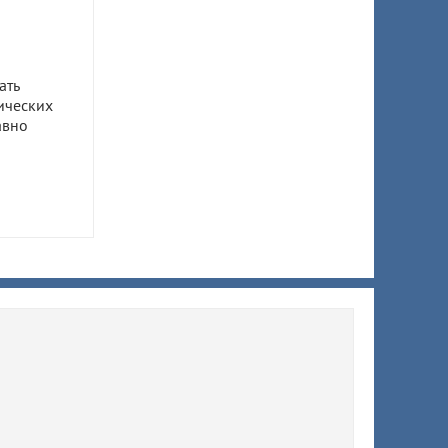
ать
ических
авно
ом
ил 7,5
 супруги
ы
ят
й