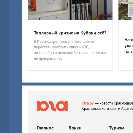
Топливный кризис на Кубани всё?
На 
В Краснодаре, Туапсе и Геленджике
ука
перестали сообщать списки АЗС,
на 
но жалобы на нехватку бензина полностью
не прекратились
Юга.ру
— новости Краснодара
18+
Краснодарского края и Адыге
Главное
Банки
Туризм