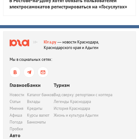
В Ростове-на-Дону хотят обязать пользователей
электросамокатов регистрироваться на «Госуслугах»
Юга.ру
— новости Краснодара,
18+
Краснодарского края и Адыгеи
Мы в социальных сетях:
Главное
Банки
Туризм
Новости
Каталог банков
Вид сверху: репортажи с коптера
Статьи
Вклады
Легенды Краснодара
Мнения
Кредиты
История Краснодара
Афиша
Курсы валют
Жизнь и культура Адыгеи
Погода
Банкоматы
Пробки
Авто