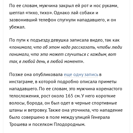
По ее словам, мужчина закрыл ей рот и нос руками,
шептал «тихо, тихо». Однако лай собаки и
зазвонивший телефон спугнули нападавшего, и он
убежал.
По пути к подъезду девушка записала видео, так как
«
понимала, что об этом надо рассказать, чтобы люди
понимали, что это может случиться с каждым, вот
так, в любой день, в любой момент
».
Позже она опубликовала
еще одну запись
в
инстаграме, в которой подробно описала приметы
нападавшего. По ее словам, это мужчина коренастого
телосложения, рост около 165 см. У него короткие
волосы, борода, он был одет в черные спортивные
штаны и ветровку. Также она уточнила, что нападение
было совершено в поле между улицей Генерала
Трошева и поселком Плодородным.