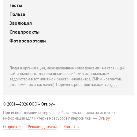
Тесты
Польза
Эволюция
Спецпроекты
Фоторепортажи
Люди и организации, маркированные «звездочками» на страницах
сайта, включены тем или иным российским официальным
ведомством в тот или иной реестр (иноагентов, СМИ-иноагентов,
экстремистов и так далее). Перечень реестров находится
здесь
.
© 2001—2026
ООО «Юга.ру»
При использовании материалов обязательна ссылка на источник
информации (для интернет-ресурсов гиперссылка) —
Юга.ру
О проекте
Рекламодателям
Контакты