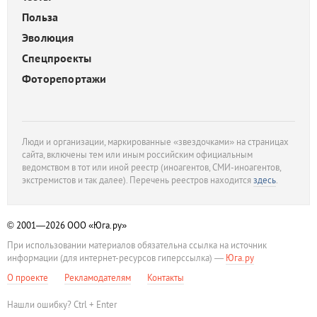
Польза
Эволюция
Спецпроекты
Фоторепортажи
Люди и организации, маркированные «звездочками» на страницах
сайта, включены тем или иным российским официальным
ведомством в тот или иной реестр (иноагентов, СМИ-иноагентов,
экстремистов и так далее). Перечень реестров находится
здесь
.
© 2001—2026
ООО «Юга.ру»
При использовании материалов обязательна ссылка на источник
информации (для интернет-ресурсов гиперссылка) —
Юга.ру
О проекте
Рекламодателям
Контакты
Нашли ошибку? Ctrl + Enter