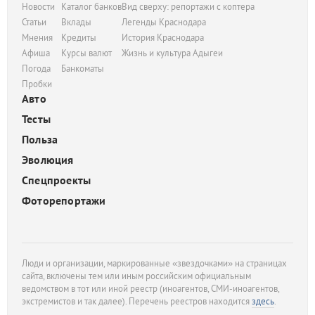
Новости
Каталог банков
Вид сверху: репортажи с коптера
Статьи
Вклады
Легенды Краснодара
Мнения
Кредиты
История Краснодара
Афиша
Курсы валют
Жизнь и культура Адыгеи
Погода
Банкоматы
Пробки
Авто
Тесты
Польза
Эволюция
Спецпроекты
Фоторепортажи
Люди и организации, маркированные «звездочками» на страницах
сайта, включены тем или иным российским официальным
ведомством в тот или иной реестр (иноагентов, СМИ-иноагентов,
экстремистов и так далее). Перечень реестров находится
здесь
.