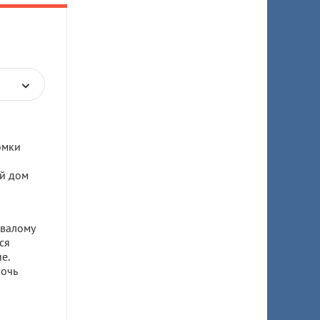
омки
й дом
овалому
ся
е.
мочь