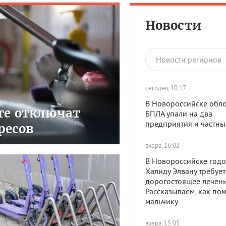
Новости
Новости регионов
сегодня, 10:17
В Новороссийске обл
сте отключат
БПЛА упали на два
предприятия и частны
ресов
вчера, 16:02
В Новороссийске год
Халиду Элвану требует
дорогостоящее лечени
Рассказываем, как по
мальчику
вчера, 15:05