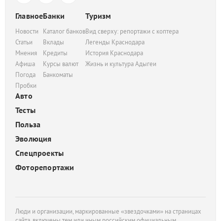
Главное
Банки
Туризм
Новости
Каталог банков
Вид сверху: репортажи с коптера
Статьи
Вклады
Легенды Краснодара
Мнения
Кредиты
История Краснодара
Афиша
Курсы валют
Жизнь и культура Адыгеи
Погода
Банкоматы
Пробки
Авто
Тесты
Польза
Эволюция
Спецпроекты
Фоторепортажи
Люди и организации, маркированные «звездочками» на страницах
сайта, включены тем или иным российским официальным