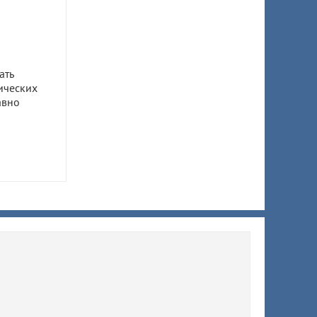
ать
ических
авно
ом
ил 7,5
 супруги
ы
ят
й