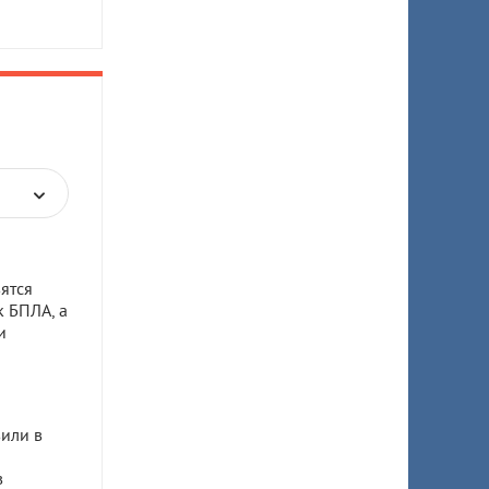
ятся
к БПЛА, а
и
или в
в