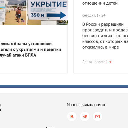
отношении детей
сегодня, 17:24
В России разрешили
производить и продав
бензин низких эколог
классов, от которых д
пляжах Анапы установили
отказались в мире
затели с укрытиями и памятки
случай атаки БПЛА
сегодня, 17:23
Лента новостей
В Приморско-Ахтарск
районе мужчина получ
года тюрьмы за смерть
после семейной ссор
сегодня, 16:35
,
Мы в социальных сетях:
В Ростове-на-Дону хот
и
обязать пользователе
электросамокатов
регистрироваться на