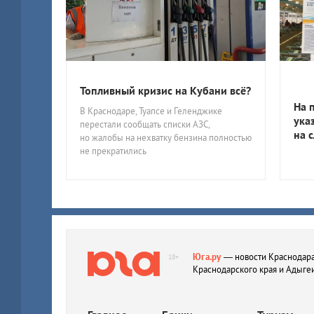
Топливный кризис на Кубани всё?
На 
В Краснодаре, Туапсе и Геленджике
ука
перестали сообщать списки АЗС,
на 
но жалобы на нехватку бензина полностью
не прекратились
Юга.ру
— новости Краснодара
18+
Краснодарского края и Адыге