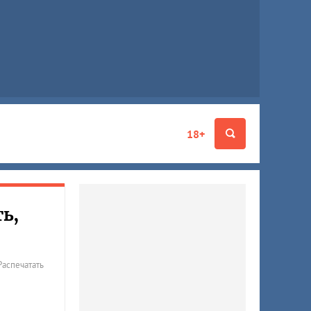
18+
ь,
Распечатать