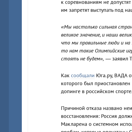
к соревнованиям не допустят
им запретят выступать под н
«Мы настолько сильная страна
великое значение, и наши вели
что мы правильные люди и на 
то нам такие Олимпийские иг
стоять не будем»,
— заявил Т
Как
сообщали
Юга.ру, ВАДА о
которого был приостановлен 
допинге в российском спорте
Причиной отказа названо не
восстановления: Россия долж
Макларена о системном испол
пробам, которые опечатаны С