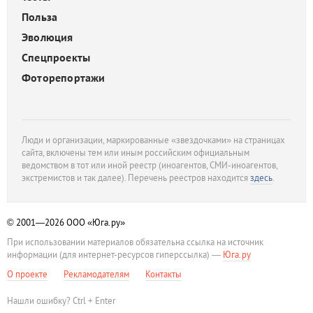
Польза
Эволюция
Спецпроекты
Фоторепортажи
Люди и организации, маркированные «звездочками» на страницах
сайта, включены тем или иным российским официальным
ведомством в тот или иной реестр (иноагентов, СМИ-иноагентов,
экстремистов и так далее). Перечень реестров находится
здесь
.
© 2001—2026
ООО «Юга.ру»
При использовании материалов обязательна ссылка на источник
информации (для интернет-ресурсов гиперссылка) —
Юга.ру
О проекте
Рекламодателям
Контакты
Нашли ошибку? Ctrl + Enter