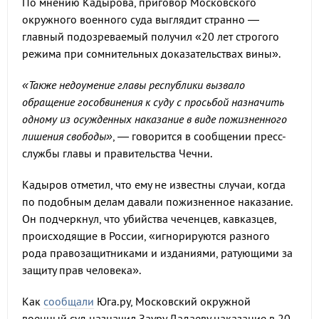
По мнению Кадырова, приговор Московского
окружного военного суда выглядит странно —
главный подозреваемый получил «20 лет строгого
режима при сомнительных доказательствах вины».
«Также недоумение главы республики вызвало
обращение гособвинения к суду с просьбой назначить
одному из осужденных наказание в виде пожизненного
лишения свободы»
, — говорится в сообщении пресс-
службы главы и правительства Чечни.
Кадыров отметил, что ему не известны случаи, когда
по подобным делам давали пожизненное наказание.
Он подчеркнул, что убийства чеченцев, кавказцев,
происходящие в России, «игнорируются разного
рода правозащитниками и изданиями, ратующими за
защиту прав человека».
Как
сообщали
Юга.ру, Московский окружной
военный суд назначил Зауру Дадаеву наказание в 20