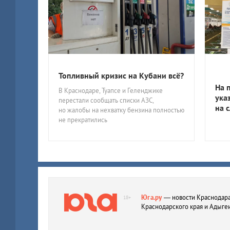
Топливный кризис на Кубани всё?
На 
В Краснодаре, Туапсе и Геленджике
ука
перестали сообщать списки АЗС,
на 
но жалобы на нехватку бензина полностью
не прекратились
Юга.ру
— новости Краснодара
18+
Краснодарского края и Адыге