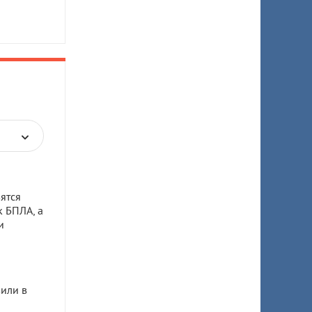
ятся
к БПЛА, а
и
или в