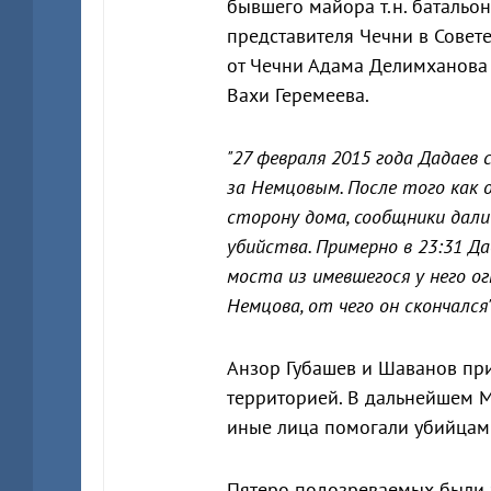
бывшего майора т.н. батальон
представителя Чечни в Совет
от Чечни Адама Делимханова
Вахи Геремеева.
"27 февраля 2015 года Дадаев
за Немцовым. После того как о
сторону дома, сообщники дали
убийства. Примерно в 23:31 Д
моста из имевшегося у него о
Немцова, от чего он скончался
Анзор Губашев и Шаванов при
территорией. В дальнейшем М
иные лица помогали убийцам 
Пятеро подозреваемых были