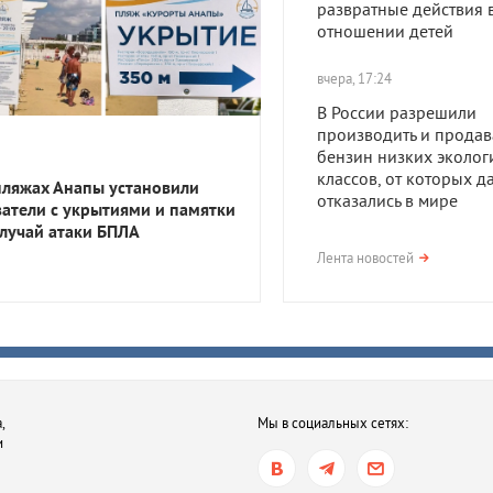
развратные действия 
отношении детей
вчера, 17:24
В России разрешили
производить и продав
бензин низких эколог
классов, от которых д
пляжах Анапы установили
отказались в мире
затели с укрытиями и памятки
случай атаки БПЛА
вчера, 17:23
Лента новостей
В Приморско-Ахтарск
районе мужчина получ
года тюрьмы за смерть
после семейной ссор
вчера, 16:35
,
Мы в социальных сетях:
В Ростове-на-Дону хот
и
обязать пользователе
электросамокатов