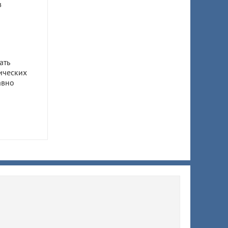
в
ать
ических
авно
ом
ил 7,5
 супруги
ы
ят
й