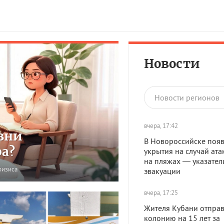
Новости
Новости регионов
вчера, 17:42
зни
В Новороссийске появ
ра?
укрытия на случай ата
на пляжах — указател
ризиса
эвакуации
вчера, 17:25
Жителя Кубани отправ
колонию на 15 лет за