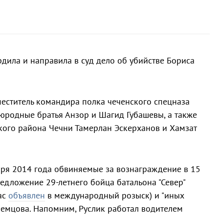
рдила и направила в суд дело об убийстве Бориса
еститель командира полка чеченского спецназа
оюродные братья Анзор и Шагид Губашевы, а также
кого района Чечни Тамерлан Эскерханов и Хамзат
ября 2014 года обвиняемые за вознаграждение в 15
редложение 29-летнего бойца батальона "Север"
ас
объявлен
в международный розыск) и "иных
Немцова. Напомним, Руслик работал водителем