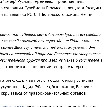
а "Север" Руслана Геремеева – родственника
е Федерации Сулеймана Геремеева, депутата Госдумы
 и начальника РОВД Шелковского района Чечни
 совместно с Шавановым и Анзором Губашевым следили
н со своей знакомой покинули здание ГУМа и пошли в
 сигнал Дадаеву о наличии подходящих условий для
адаев на пешеходной дорожке Большого Москворецкого
гнестрельного оружия произвел не менее 6 выстрелов в
"
, – говорится в сообщении Генпрокуратуры.
 этом следили за прилегающей к месту убийства
ухудинов, Шадид Губашев, Эскерханов, Бахаев и
скрываться от правоохранительных органов.
задержаны
в начале марта в Ингушетии, а Шаванов