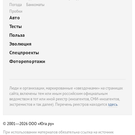
Погода
Банкоматы
Пробки
Авто
Тесты
Польза
Эволюция
Спецпроекты
Фоторепортажи
Люди и организации, маркированные «звездочками» на страницах
сайта, включены тем или иным российским официальным
ведомством в тот или иной реестр (иноагентов, СМИ-иноагентов,
экстремистов и так далее). Перечень реестров находится
здесь
.
© 2001—2026
ООО «Юга.ру»
При использовании материалов обязательна ссылка на источник