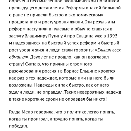
обречена бессмысленной экономической политикой
предыдущего десятилетия. Реформы в такой большой
стране не привели быстро к экономическому
процветанию и росту уровня жизни. Эти результаты
реформ наступили в нулевые и обычно ставятся в
заслугу Владимиру Путину. А про Ельцина уже в 1993-
м надеявшиеся на быстрый успех реформ и быстрый
рост уровня жизни люди стали говорить:
«Ельцин всех
обманул»
. Двух лет не прошло, как он возглавил
страну! Считаю, что причины огромного
разочарования россиян в Борисе Ельцине кроются
как раз в тех надеждах, которые ими на него были
возложены. Надежды он так быстро, как от него
ждали люди, не оправдал. Таких невероятных надежд
в такие короткие сроки не оправдал бы никто!
Голда Меир говорила, что в политике легко понять,
когда ты проиграл, и трудно понять, когда ты
победил.