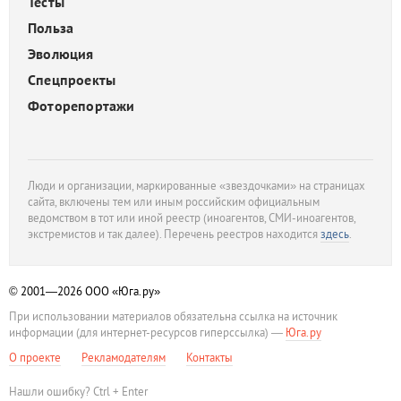
Тесты
Польза
Эволюция
Спецпроекты
Фоторепортажи
Люди и организации, маркированные «звездочками» на страницах
сайта, включены тем или иным российским официальным
ведомством в тот или иной реестр (иноагентов, СМИ-иноагентов,
экстремистов и так далее). Перечень реестров находится
здесь
.
© 2001—2026
ООО «Юга.ру»
При использовании материалов обязательна ссылка на источник
информации (для интернет-ресурсов гиперссылка) —
Юга.ру
О проекте
Рекламодателям
Контакты
Нашли ошибку? Ctrl + Enter