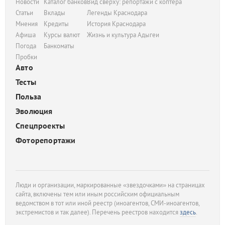
Новости
Каталог банков
Вид сверху: репортажи с коптера
Статьи
Вклады
Легенды Краснодара
Мнения
Кредиты
История Краснодара
Афиша
Курсы валют
Жизнь и культура Адыгеи
Погода
Банкоматы
Пробки
Авто
Тесты
Польза
Эволюция
Спецпроекты
Фоторепортажи
Люди и организации, маркированные «звездочками» на страницах
сайта, включены тем или иным российским официальным
ведомством в тот или иной реестр (иноагентов, СМИ-иноагентов,
экстремистов и так далее). Перечень реестров находится
здесь
.