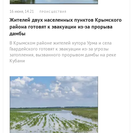
16 июня, 14:21
ПРОИСШЕСТВИЯ
Жителей двух населенных пунктов Крымского
района готовят к эвакуации из-за прорыва
дамбы
В Крымском районе жителей хутора Урма и села
Гвардейского готовят к эвакуации из-за угрозы
затопления, вызванного прорывом дамбы на реке
Кубани