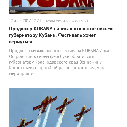
12 июля 2017, 12:24
КУЛЬТУРА И ОБРАЗОВАНИЕ
Продюсер KUBANA написал открытое письмо
губернатору Кубани. Фестиваль хочет
вернуться
Продюсер музыкального фестиваля KUBANA Илья
Островский в своем фейсбуке обратился к
губернатору Краснодарского края Вениамину
Кондратьеву с просьбой разрешить проведение
мероприятия